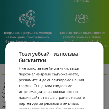
система.
Предлагаме различни методи
Ние сме малък екип и точно
на плащане, включително
затова поемаме лична
възможност за плащане с
отговорност за всяка
криптовалута.
поръчка. Ако има проблем – не
го прехвърляме, а го
Този уебсайт използва
решаваме.
бисквитки
Ние използваме бисквитки, за да
Информация
персонализираме съдържанието,
рекламите и да анализираме нашия
Нашият FHD (1920x1080) екран предоставя ясна картина с
трафик. Също така споделяме
цветова гама sRGB 99% (станд.) и яркост от 250 нита с
информация за използването на
контрастно съотношение 3000:1. Бързите 100Hz
нашия сайт от ваша страна с нашите
осигуряват плавно зареждане на кадрите в различни
програми. Освен това можете да се насладите на
партньори за реклама и анализи,
реалистична игра с по-малко трептене на екрана и