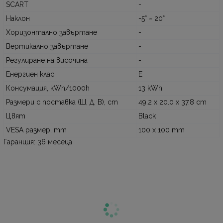
SCART
-
Наклон
-5° ~ 20°
Хоризонтално завъртане
-
Вертикално завъртане
-
Регулиране на височина
-
Енергиен клас
E
Консумация, kWh/1000h
13 kWh
Размери с поставка (Ш, Д, В), cm
49.2 x 20.0 x 37.8 cm
Цвят
Black
VESA размер, mm
100 x 100 mm
Гаранция: 36 месеца