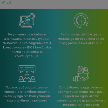
LG
Безплатно сглобяване,
Работим до 20:00 ч, за да
инсталиран и конфигуриран
можеш да се свържеш с нас
Windows 11 Pro, ъпдейтнат и
след работа или училище.
конфигуриран BIOS към всяка
пълна компютърна
конфигурация.
При нас говориш с реален
Сглобяваме, поддържаме и
човек, не с чатбот, когато
обслужваме. Като магазин и
имаш нужда от консултация
сервиз на едно място
или справяне с проблем.
гарантираме бърза реакция и
познаване на твоята