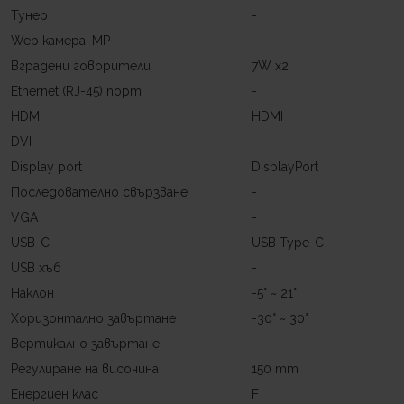
Тунер
-
Web камера, MP
-
Вградени говорители
7W x2
Ethernet (RJ-45) порт
-
HDMI
HDMI
DVI
-
Display port
DisplayPort
Последователно свързване
-
VGA
-
USB-C
USB Type-C
USB хъб
-
Наклон
-5° ~ 21°
Хоризонтално завъртане
-30° ~ 30°
Вертикално завъртане
-
Регулиране на височина
150 mm
Енергиен клас
F