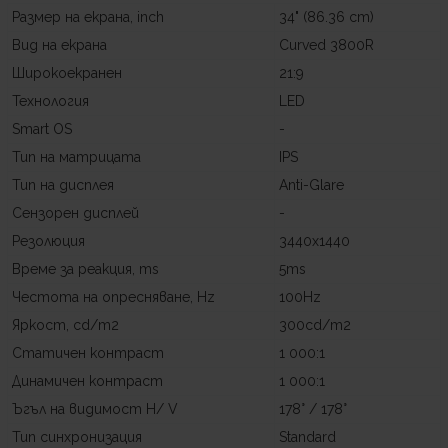
Размер на екрана, inch
34" (86.36 cm)
Вид на екрана
Curved 3800R
Широкоекранен
21:9
Технология
LED
Smart OS
-
Тип на матрицата
IPS
Тип на дисплея
Anti-Glare
Сензорен дисплей
-
Резолюция
3440x1440
Време за реакция, ms
5ms
Честота на опресняване, Hz
100Hz
Яркост, cd/m2
300cd/m2
Статичен контраст
1 000:1
Динамичен контраст
1 000:1
Ъгъл на видимост H/ V
178° / 178°
Тип синхронизация
Standard