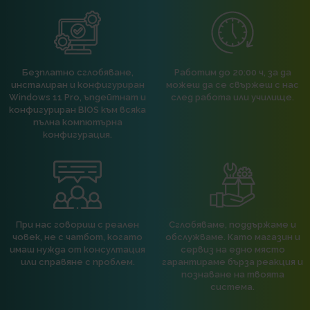
Безплатно сглобяване,
Работим до 20:00 ч, за да
инсталиран и конфигуриран
можеш да се свържеш с нас
Windows 11 Pro, ъпдейтнат и
след работа или училище.
конфигуриран BIOS към всяка
пълна компютърна
конфигурация.
При нас говориш с реален
Сглобяваме, поддържаме и
човек, не с чатбот, когато
обслужваме. Като магазин и
имаш нужда от консултация
сервиз на едно място
или справяне с проблем.
гарантираме бърза реакция и
познаване на твоята
система.