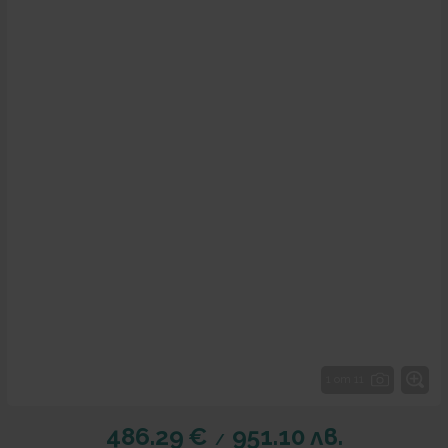
1 от 11
486.29
€
951.10
лв.
/