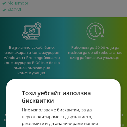
Монитори
XIAOMI
Безплатно сглобяване,
Работим до 20:00 ч, за да
инсталиран и конфигуриран
можеш да се свържеш с нас
Windows 11 Pro, ъпдейтнат и
след работа или училище.
конфигуриран BIOS към всяка
пълна компютърна
конфигурация.
Този уебсайт използва
бисквитки
Ние използваме бисквитки, за да
При нас говориш с реален
Сглобяваме, поддържаме и
човек, не с чатбот, когато
обслужваме. Като магазин и
персонализираме съдържанието,
имаш нужда от консултация
сервиз на едно място
рекламите и да анализираме нашия
или справяне с проблем.
гарантираме бърза реакция и