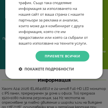
трафик. Също така споделяме
познаване на твоята
система.
информация за използването на
нашия сайт от ваша страна с нашите
партньори за реклама и анализи,
които може да я комбинират с друга
информация, която сте им
предоставили или която са събрали от
Предлагаме различни методи
Ние сме малък екип и точно
вашето използване на техните услуги.
на плащане, включително
затова поемаме лична
възможност за плащане с
отговорност за всяка
криптовалута.
поръчка. Ако има проблем – не
ПРИЕМЕТЕ ВСИЧКИ
го прехвърляме, а го
решаваме.
ПОКАЖЕТЕ ПОДРОБНОСТИ
Информация
Xiaomi A24i 2026 (ELA6416EU) е 24-инчов Full-HD LED монитор
с IPS панел, предназначен за дома и офиса. Той предлага
1920×1080 пиксела резолюция, 144 Hz честота на
опресняване за плавно движение и широки ъгли на виждане
до 178°/178°, осигурявайки ясна и детайлна картина при