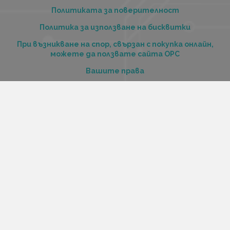
Политиката за поверителност
Политика за използване на бисквитки
При възникване на спор, свързан с покупка онлайн,
можете да ползвате сайта ОРС
Вашите права
Отказ от сделка
За нас
Купи стоки и услуги на изплащане с tbi bank
Услуги
Карта на сайта
Контакти
Контакти
„Къстъм диджитал“ ООД
ЕИК 206516520