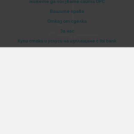
можете да ползвате сайта ОРС
Вашите права
Отказ от сделка
За нас
Купи стоки и услуги на изплащане с tbi bank
Услуги
Карта на сайта
Контакти
Контакти
„Къстъм диджитал“ ООД
ЕИК 206516520
Адрес:
Варна, ул. Георги Бенковски 70
Работно време: