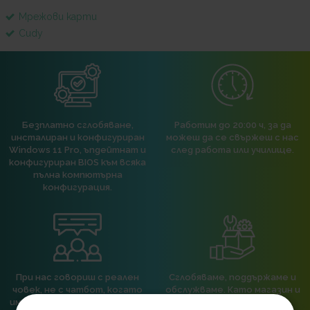
Мрежови карти
Cudy
Безплатно сглобяване,
Работим до 20:00 ч, за да
инсталиран и конфигуриран
можеш да се свържеш с нас
Windows 11 Pro, ъпдейтнат и
след работа или училище.
конфигуриран BIOS към всяка
пълна компютърна
конфигурация.
При нас говориш с реален
Сглобяваме, поддържаме и
човек, не с чатбот, когато
обслужваме. Като магазин и
имаш нужда от консултация
сервиз на едно място