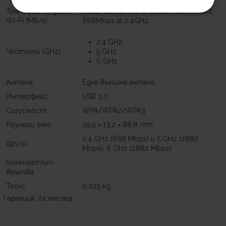
Трансфер на данни
2882Mbps at 6GHz, 2882Mbps at 5Ghz,
Wi-Fi (MB/s)
688Mbps at 2.4GHz
2.4 GHz
Честота (GHz)
5 GHz
6 GHz
Антена
Една външна антена
Интерфейс
USB 3.0
Сигурност
WPA/WPA2/WPA3
Размери (мм)
29,9 × 13,2 × 88,8 mm
2.4 GHz (688 Mbps) и 5 GHz (2882
Други
Mbps), 6 GHz (2882 Mbps)
Комплектът
включва
Тегло
0.025 kg
Гаранция: 24 месеца