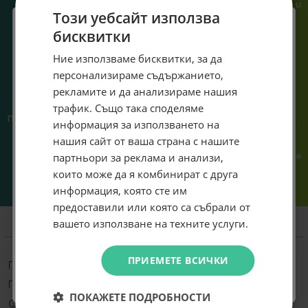
или справяне с проблем.
гарантираме бърза реакция и
Този уебсайт използва
познаване на твоята
система.
бисквитки
Специален подарък за
Ние използваме бисквитки, за да
персонализираме съдържанието,
теб!
рекламите и да анализираме нашия
Абонирай се за ексклузивни седмични оферти и
трафик. Също така споделяме
Предлагаме различни методи
Ние сме малък екип и точно
специални предложения само за теб като
информация за използването на
на плащане, включително
затова поемаме лична
въведеш само email адрес и получи отстъпка от
нашия сайт от ваша страна с нашите
възможност за плащане с
отговорност за всяка
първата ти поръчка.
партньори за реклама и анализи,
криптовалута.
поръчка. Ако има проблем – не
Email
го прехвърляме, а го
които може да я комбинират с друга
решаваме.
информация, която сте им
предоставили или която са събрали от
Абонирам се
вашето използване на техните услуги.
Информация
Не искам подарък
ПРИЕМЕТЕ ВСИЧКИ
Производител
Cudy
Продуктов код
CUDY-WU6500
ПОКАЖЕТЕ ПОДРОБНОСТИ
Стандарт Wi-Fi
802.11 a/b/g/n/ac