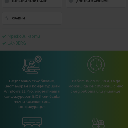
НАПРАВИ ЗАПИТВАНЕ
ДОБАВИ В ЛЮБИМИ
СРАВНИ
Мрежови карти
LANBERG
Безплатно сглобяване,
Работим до 20:00 ч, за да
инсталиран и конфигуриран
можеш да се свържеш с нас
Windows 11 Pro, ъпдейтнат и
след работа или училище.
конфигуриран BIOS към всяка
пълна компютърна
конфигурация.