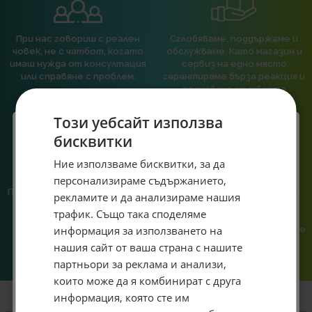
При нас говориш с реален
Сглобяваме, поддържаме и
човек, не с чатбот, когато
обслужваме. Като магазин и
имаш нужда от консултация
сервиз на едно място
или справяне с проблем.
гарантираме бърза реакция и
познаване на твоята
система.
Този уебсайт използва
бисквитки
Специален подарък за
Ние използваме бисквитки, за да
персонализираме съдържанието,
теб!
Предлагаме различни методи
Ние сме малък екип и точно
рекламите и да анализираме нашия
на плащане, включително
затова поемаме лична
Абонирай се за ексклузивни седмични оферти и
трафик. Също така споделяме
възможност за плащане с
отговорност за всяка
специални предложения само за теб като
информация за използването на
криптовалута.
поръчка. Ако има проблем – не
въведеш само email адрес и получи отстъпка от
го прехвърляме, а го
нашия сайт от ваша страна с нашите
първата ти поръчка.
решаваме.
партньори за реклама и анализи,
Email
които може да я комбинират с друга
информация, която сте им
Информация