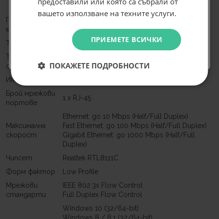
предоставили или която са събрали от
Абонирам се
вашето използване на техните услуги.
Предназначени
Настолни компютри
е
Не искам подарък
ПРИЕМЕТЕ ВСИЧКИ
Тип продукт
PCI Express Gigabit мрежова карта
Тип на
Кабелно (Wired)
ПОКАЖЕТЕ ПОДРОБНОСТИ
свързване
Интерфейс
PCI Express x1, RJ-45
Брой мрежови
1 x RJ-45
портове
Ethernet: до 10 Mbps (Half/Full Duplex)
Максимална
Fast Ethernet: до 100 Mbps (Half/Full Duplex)
скорост
Gigabit Ethernet: до 1000 Mbps (Half/Full
Duplex)
Чипсет
Realtek RTL8111C
Форм фактор
Low Profile
Мрежови
IEEE 802.3x Flow Control
стандарти
Full Duplex Flow Control
Windows 10 (32/64-bit)
Windows 8 / 8.1 (32/64-bit)