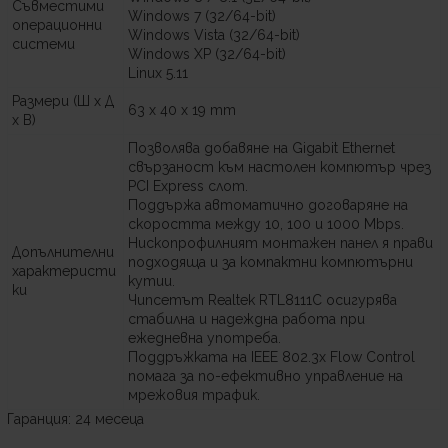
Съвместими
Windows 7 (32/64-bit)
операционни
Windows Vista (32/64-bit)
системи
Windows XP (32/64-bit)
Linux 5.11
Размери (Ш x Д
63 x 40 x 19 mm
x В)
Позволява добавяне на Gigabit Ethernet
свързаност към настолен компютър чрез
PCI Express слот.
Поддържа автоматично договаряне на
скоростта между 10, 100 и 1000 Mbps.
Нископрофилният монтажен панел я прави
Допълнителни
подходяща и за компактни компютърни
характеристи
кутии.
ки
Чипсетът Realtek RTL8111C осигурява
стабилна и надеждна работа при
ежедневна употреба.
Поддръжката на IEEE 802.3x Flow Control
помага за по-ефективно управление на
мрежовия трафик.
Гаранция: 24 месеца