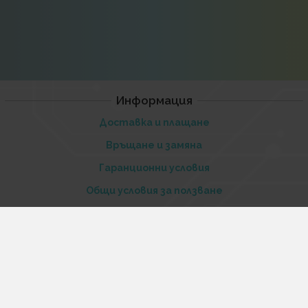
Информация
Доставка и плащане
Връщане и замяна
Гаранционни условия
Общи условия за ползване
Политиката за поверителност
Политика за използване на бисквитки
При възникване на спор, свързан с покупка онлайн,
можете да ползвате сайта ОРС
Вашите права