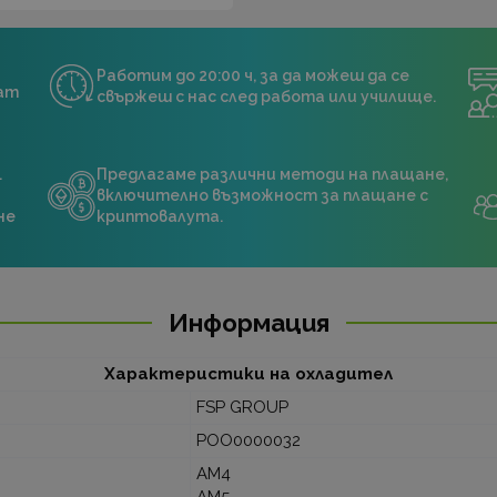
Работим до 20:00 ч, за да можеш да се
нат
свържеш с нас след работа или училище.
.
Предлагаме различни методи на плащане,
включително възможност за плащане с
не
криптовалута.
Информация
Характеристики на охладител
FSP GROUP
POO0000032
AM4
AM5