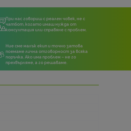
При нас говориш с реален човек, не с
чатбот, когато имаш нужда от
консултация или справяне с проблем.
Ние сме малък екип и точно затова
поемаме лична отговорност за всяка
поръчка. Ако има проблем – не го
прехвърляме, а го решаваме.