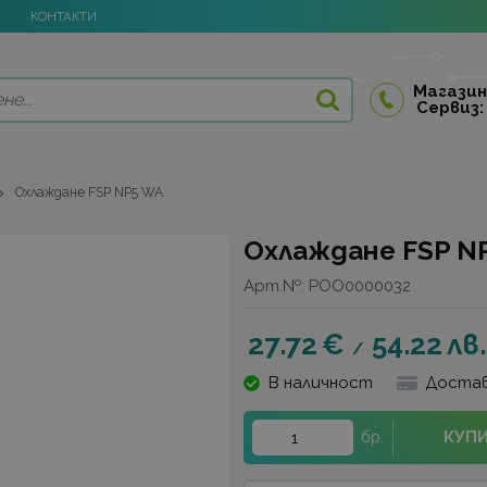
КОНТАКТИ
Магазин
Сервиз:
Охлаждане FSP NP5 WA
Охлаждане FSP N
Арт.№:
POO0000032
27.72
€
54.22
лв.
/
В наличност
Достав
КУП
бр.