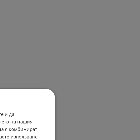
е и да
нето на нашия
 да я комбинират
ашето използване