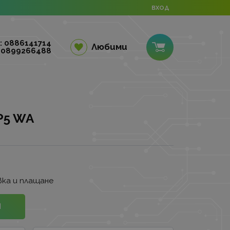
ВХОД
: 0886141714
Любими
 0899266488
P5 WA
ка и плащане
И