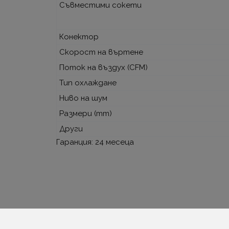
Съвместими сокети
Конектор
Скорост на въртене
Поток на въздух (CFM)
Тип охлаждане
Ниво на шум
Размери (mm)
Други
Гаранция: 24 месеца