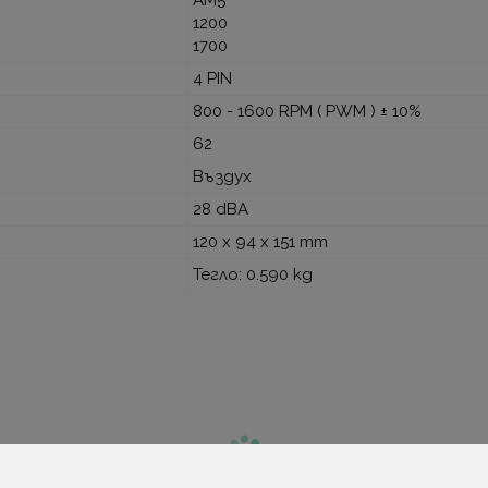
1200
1700
4 PIN
800 - 1600 RPM ( PWM ) ± 10%
62
Въздух
28 dBA
120 x 94 x 151 mm
Тегло: 0.590 kg