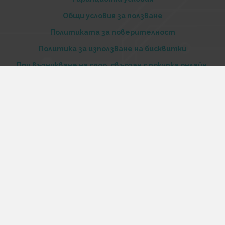
Общи условия за ползване
Политиката за поверителност
Политика за използване на бисквитки
При възникване на спор, свързан с покупка онлайн,
можете да ползвате сайта ОРС
Вашите права
Отказ от сделка
За нас
Купи стоки и услуги на изплащане с tbi bank
Услуги
Карта на сайта
Контакти
Контакти