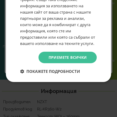
или справяне с проблем.
гарантираме бърза реакция и
специални предложения само за теб като
информация за използването на
познаване на твоята
въведеш само email адрес и получи отстъпка от
нашия сайт от ваша страна с нашите
система.
първата ти поръчка.
партньори за реклама и анализи,
Email
които може да я комбинират с друга
информация, която сте им
предоставили или която са събрали от
Абонирам се
вашето използване на техните услуги.
Предлагаме различни методи
Ние сме малък екип и точно
на плащане, включително
затова поемаме лична
възможност за плащане с
отговорност за всяка
Не искам подарък
ПРИЕМЕТЕ ВСИЧКИ
криптовалута.
поръчка. Ако има проблем – не
го прехвърляме, а го
решаваме.
ПОКАЖЕТЕ ПОДРОБНОСТИ
Информация
Производител
NZXT
Продуктов код
RL-KR360-W2
Тип охлаждане
Течност (AIO) – 360mm