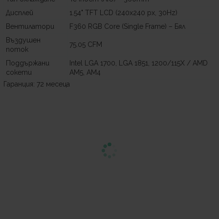
Дисплей
1.54" TFT LCD (240x240 px, 30Hz)
Вентилатори
F360 RGB Core (Single Frame) – Бял
Въздушен
75.05 CFM
поток
Поддържани
Intel LGA 1700, LGA 1851, 1200/115X / AMD
сокети
AM5, AM4
Гаранция: 72 месеца