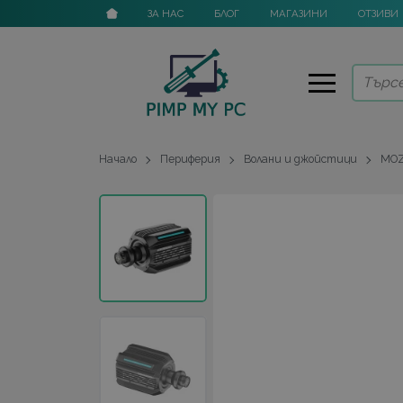
ЗА НАС
БЛОГ
МАГАЗИНИ
ОТЗИВИ
Начало
Периферия
Волани и джойстици
MO