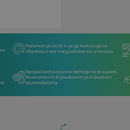
Работим до 20:00 ч, за да можеш да се
нат
свържеш с нас след работа или училище.
.
Предлагаме различни методи на плащане,
включително възможност за плащане с
не
криптовалута.