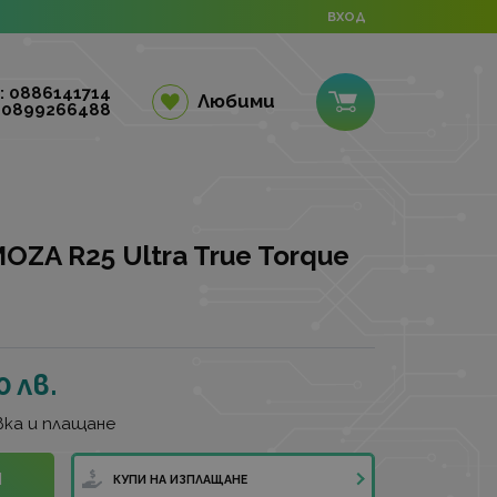
ВХОД
: 0886141714
Любими
 0899266488
OZA R25 Ultra True Torque
0
лв.
ка и плащане
И
КУПИ НА ИЗПЛАЩАНЕ