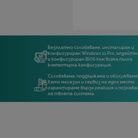
Безплатно сглобяване, инсталиран и
конфигуриран Windows 11 Pro, ъпдейт
и конфигуриран BIOS към всяка пълна
компютърна конфигурация.
Сглобяваме, поддържаме и обслужваме
Като магазин и сервиз на едно място
гарантираме бърза реакция и познава
на твоята система.