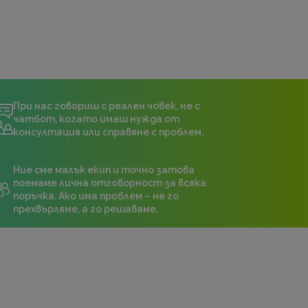
При нас говориш с реален човек, не с
чатбот, когато имаш нужда от
консултация или справяне с проблем.
Ние сме малък екип и точно затова
поемаме лична отговорност за всяка
поръчка. Ако има проблем – не го
прехвърляме, а го решаваме.