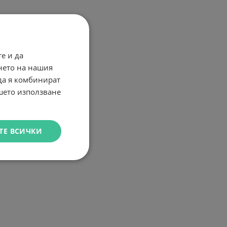
е и да
нето на нашия
 да я комбинират
ашето използване
ТЕ ВСИЧКИ