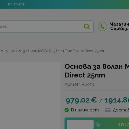
КОНТАКТИ
Магазин
Сервиз:
ZA
Основа за волан MOZA R25 Ultra True Torque Direct 25nm
Основа за волан M
Direct 25nm
Арт.№:
RS091
979.02
€
1914.8
/
В наличност
Достав
КУП
бр.