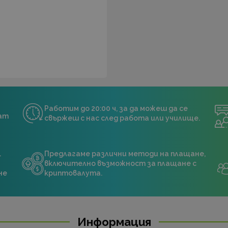
Работим до 20:00 ч, за да можеш да се
нат
свържеш с нас след работа или училище.
.
Предлагаме различни методи на плащане,
включително възможност за плащане с
не
криптовалута.
Информация