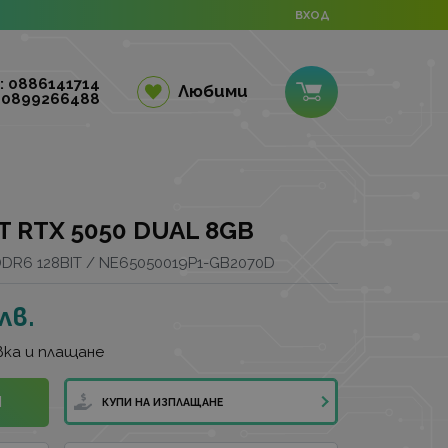
ВХОД
: 0886141714
Любими
 0899266488
T RTX 5050 DUAL 8GB
DR6 128BIT / NE65050019P1-GB2070D
лв.
ка и плащане
И
КУПИ НА ИЗПЛАЩАНЕ