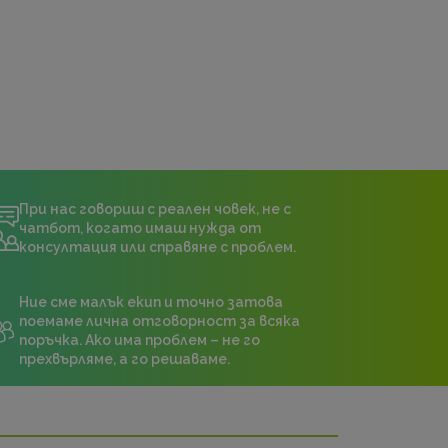
При нас говориш с реален човек, не с
чатбот, когато имаш нужда от
консултация или справяне с проблем.
Ние сме малък екип и точно затова
поемаме лична отговорност за всяка
поръчка. Ако има проблем – не го
прехвърляме, а го решаваме.