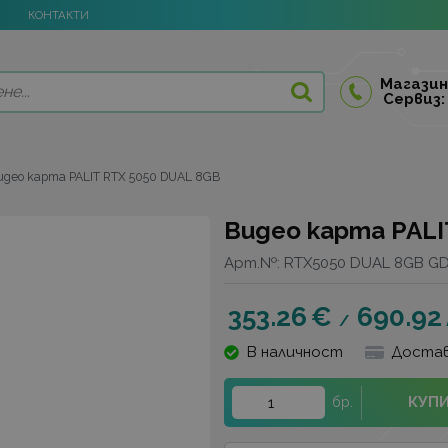
КОНТАКТИ
Магазин
Сервиз:
идео карта PALIT RTX 5050 DUAL 8GB
Видео карта PALI
Арт.№:
RTX5050 DUAL 8GB GD
353.26
€
690.92
/
В наличност
Достав
КУП
бр.