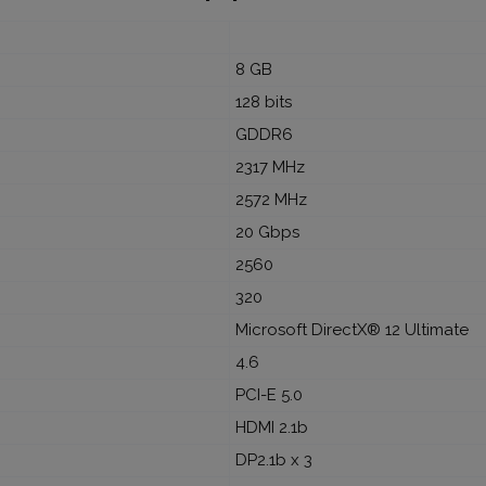
8 GB
128 bits
GDDR6
2317 MHz
2572 MHz
20 Gbps
2560
320
Microsoft DirectX® 12 Ultimate
4.6
PCI-E 5.0
HDMI 2.1b
DP2.1b x 3