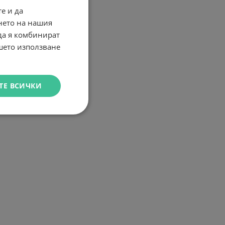
е и да
нето на нашия
 да я комбинират
ашето използване
ТЕ ВСИЧКИ