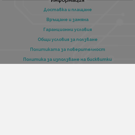
Доставка и плащане
Връщане и замяна
Гаранционни условия
Общи условия за ползване
Политиката за поверителност
Политика за използване на бисквитки
При възникване на спор, свързан с покупка онлайн,
можете да ползвате сайта ОРС
Вашите права
Отказ от сделка
За нас
Купи стоки и услуги на изплащане с tbi bank
Услуги
Карта на сайта