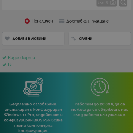
1 от 8
Неналичен
Доставка и плащане
ДОБАВИ В ЛЮБИМИ
СРАВНИ
Видео карти
Palit
Безплатно сглобяване,
Работим до 20:00 ч, за да
инсталиран и конфигуриран
можеш да се свържеш с нас
Windows 11 Pro, ъпдейтнат и
след работа или училище.
конфигуриран BIOS към всяка
пълна компютърна
конфигурация.