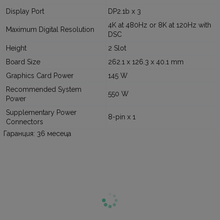
Display Port
DP2.1b x 3
4K at 480Hz or 8K at 120Hz with
Maximum Digital Resolution
DSC
Height
2 Slot
Board Size
262.1 x 126.3 x 40.1 mm
Graphics Card Power
145 W
Recommended System
550 W
Power
Supplementary Power
8-pin x 1
Connectors
Гаранция: 36 месеца