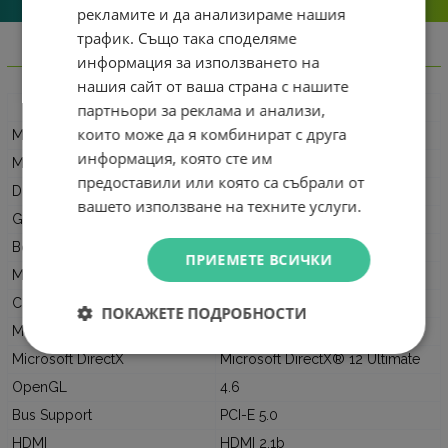
рекламите и да анализираме нашия
трафик. Също така споделяме
информация за използването на
Информация
нашия сайт от ваша страна с нашите
Характеристики на видеокарта
партньори за реклама и анализи,
които може да я комбинират с друга
Memory Amount
8 GB
информация, която сте им
Memory Interface
128 bits
предоставили или която са събрали от
DRAM Type
GDDR7
вашето използване на техните услуги.
Graphics Clock
2280 MHz
Boost Clock
2512 MHz
ПРИЕМЕТЕ ВСИЧКИ
Memory Clock
28 Gbps
CUDA Cores
3840
ПОКАЖЕТЕ ПОДРОБНОСТИ
Memory Bandwidth (GB/sec)
448
Microsoft DirectX
Microsoft DirectX® 12 Ultimate
OpenGL
4.6
Bus Support
PCI-E 5.0
HDMI
HDMI 2.1b