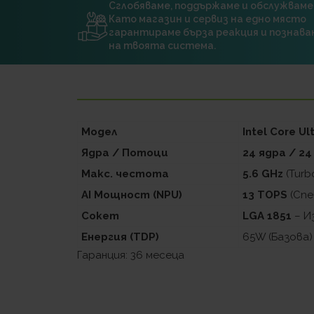
Сглобяваме, поддържаме и обслужваме
Като магазин и сервиз на едно място
гарантираме бърза реакция и познава
на твоята система.
Модел
Intel Core Ul
Ядра / Потоци
24 ядра / 2
Макс. честота
5.6 GHz
(Turb
AI Мощност (NPU)
13 TOPS
(Спе
Сокет
LGA 1851
– И
Енергия (TDP)
65W (Базова)
Гаранция: 36 месеца