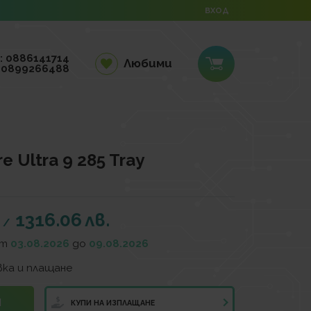
ВХОД
: 0886141714
Любими
 0899266488
e Ultra 9 285 Tray
1316.06
лв.
/
от
03.08.2026
до
09.08.2026
ка и плащане
И
КУПИ НА ИЗПЛАЩАНЕ