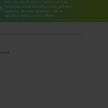
Ние сме малък екип и точно затова
поемаме лична отговорност за всяка
поръчка. Ако има проблем – не го
прехвърляме, а го решаваме.
ност)