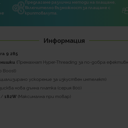
.
Предлагаме различни методи на плащане,
включително възможност за плащане с
не
криптовалута.
Информация
tra 9 285
4 нишки
(Премахнат Hyper-Threading за по-добра ефектив
o Boost)
циализирано ускорение за изкуствен интелект)
зисква нова дънна платка (серия 800)
 /
182W
(Максимална при товар)