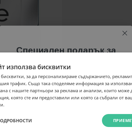
Специален подарък за
теб!
йт използва бисквитки
Абонирай се за ексклузивни седмични оферти и
 бисквитки, за да персонализираме съдържанието, рекламит
специални предложения само за теб като
шия трафик. Също така споделяме информация за използва
въведеш само email адрес и получи отстъпка от
рана с нашите партньори за реклама и анализи, които може
първата ти поръчка.
ция, която сте им предоставили или която са събрали от в
Email
и.
ПОДРОБНОСТИ
ПРИЕМЕ
Абонирам се