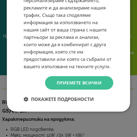
персонализираме съдържанието,
рекламите и да анализираме нашия
трафик. Също така споделяме
информация за използването на
нашия сайт от ваша страна с нашите
партньори за реклама и анализи,
Предлагаме различни методи
Ние сме малък екип и точно
на плащане, включително
затова поемаме лична
които може да я комбинират с друга
възможност за плащане с
отговорност за всяка
информация, която сте им
криптовалута.
поръчка. Ако има проблем – не
предоставили или която са събрали от
го прехвърляме, а го
решаваме.
вашето използване на техните услуги.
ПРИЕМЕТЕ ВСИЧКИ
Информация
ПОКАЖЕТЕ ПОДРОБНОСТИ
RGB LED 2.1 стерео колонки Redragon Toccata
GS700-BK
Характеристики на продукта:
RGB LED подсветка
Макс. мощност: 11W /2x 3W + 5W/