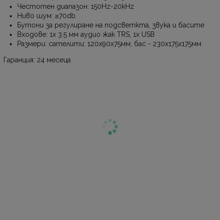
Честотен диапазон: 150Hz-20kHz
Ниво шум: ≥70db
Бутони за регулиране на подсветкта, звука и басите
Входове: 1x 3.5 мм аудио жак TRS, 1x USB
Размери: сателити: 120x90x75мм, бас - 230x175x175мм
Гаранция: 24 месеца