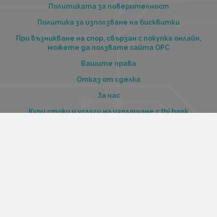
Политиката за поверителност
Политика за използване на бисквитки
При възникване на спор, свързан с покупка онлайн,
можете да ползвате сайта ОРС
Вашите права
Отказ от сделка
За нас
Купи стоки и услуги на изплащане с tbi bank
Услуги
Карта на сайта
Контакти
Контакти
„Къстъм диджитал“ ООД
ЕИК 206516520