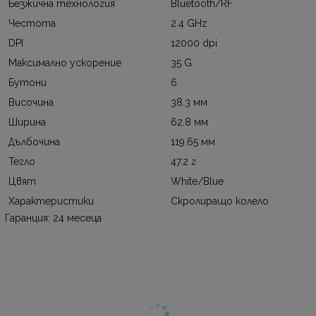
Безжична технология
Bluetooth/RF
Честота
2.4 GHz
DPI
12000 dpi
Максимално ускорение
35 G
Бутони
6
Височина
38.3 мм
Ширина
62.8 мм
Дълбочина
119.65 мм
Тегло
47.2 г
Цвят
White/Blue
Характеристики
Скролиращо колело
Гаранция: 24 месеца