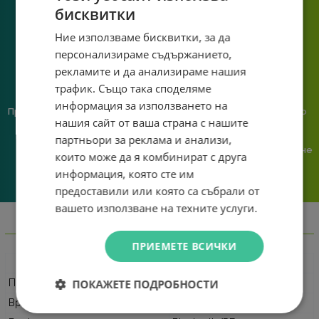
познаване на твоята
бисквитки
система.
Ние използваме бисквитки, за да
персонализираме съдържанието,
рекламите и да анализираме нашия
трафик. Също така споделяме
информация за използването на
Предлагаме различни методи
Ние сме малък екип и точно
нашия сайт от ваша страна с нашите
на плащане, включително
затова поемаме лична
възможност за плащане с
отговорност за всяка
партньори за реклама и анализи,
криптовалута.
поръчка. Ако има проблем – не
които може да я комбинират с друга
го прехвърляме, а го
информация, която сте им
решаваме.
предоставили или която са събрали от
вашето използване на техните услуги.
Информация
ПРИЕМЕТЕ ВСИЧКИ
Характеристика
Стойност
ПОКАЖЕТЕ ПОДРОБНОСТИ
Приложение
Геймърски
Връзка
Кабелни и безжични