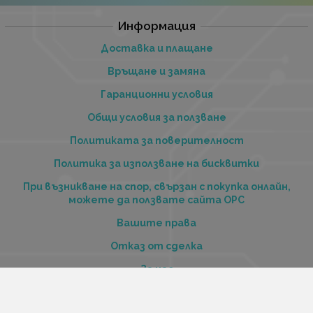
Информация
Доставка и плащане
Връщане и замяна
Гаранционни условия
Общи условия за ползване
Политиката за поверителност
Политика за използване на бисквитки
При възникване на спор, свързан с покупка онлайн,
можете да ползвате сайта ОРС
Вашите права
Отказ от сделка
За нас
Купи стоки и услуги на изплащане с tbi bank