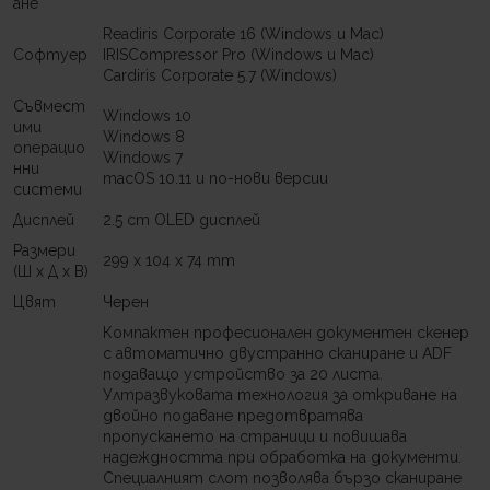
ане
Readiris Corporate 16 (Windows и Mac)
Софтуер
IRISCompressor Pro (Windows и Mac)
Cardiris Corporate 5.7 (Windows)
Съвмест
Windows 10
ими
Windows 8
операцио
Windows 7
нни
macOS 10.11 и по-нови версии
системи
Дисплей
2.5 cm OLED дисплей
Размери
299 x 104 x 74 mm
(Ш x Д x В)
Цвят
Черен
Компактен професионален документен скенер
с автоматично двустранно сканиране и ADF
подаващо устройство за 20 листа.
Ултразвуковата технология за откриване на
двойно подаване предотвратява
пропускането на страници и повишава
надеждността при обработка на документи.
Специалният слот позволява бързо сканиране