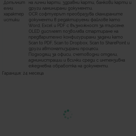
Допълнит
на лични карти, здравни карти, банкови карти и
елни
други ламинирани документи.
характер
OCR софтуерът преобразува сканираните
истики
документи в редактируеми файлове като
Word, Excel и PDF с възможност за търсене.
OLED дисплеят позволява стартиране на
предварително конфигурирани задачи като
Scan to PDF, Scan to Dropbox, Scan to SharePoint и
други автоматизирани процеси.
Подходящ за офиси, счетоводни отдели,
администрации и всички среди с интензивна
ежедневна обработка на документи.
Гаранция: 24 месеца