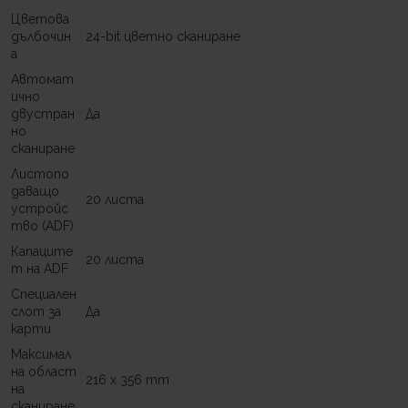
Цветова
дълбочин
24-bit цветно сканиране
а
Автомат
ично
двустран
Да
но
сканиране
Листопо
даващо
20 листа
устройс
тво (ADF)
Капаците
20 листа
т на ADF
Специален
слот за
Да
карти
Максимал
на област
216 x 356 mm
на
сканиране