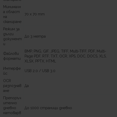
Минималн
а област
70 x 70 mm
на
сканиране
Режим за
дълги
До 3 метра
документ
и
BMP, PNG, GIF, JPEG, TIFF, Multi-TIFF, PDF, Multi-
Файлови
Page PDF, RTF, TXT, OCR, XPS, DOC, DOCS, XLS,
формати
XLSX, PPTX, HTML
Интерфе
USB 2.0 / USB 3.0
йс
OCR
разпознав
Да
ане
Препоръч
ително
дневно
До 1000 страници дневно
натоварв