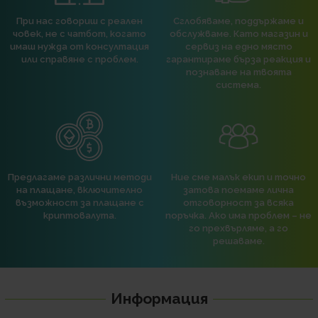
При нас говориш с реален
Сглобяваме, поддържаме и
човек, не с чатбот, когато
обслужваме. Като магазин и
имаш нужда от консултация
сервиз на едно място
или справяне с проблем.
гарантираме бърза реакция и
познаване на твоята
система.
Предлагаме различни методи
Ние сме малък екип и точно
на плащане, включително
затова поемаме лична
възможност за плащане с
отговорност за всяка
криптовалута.
поръчка. Ако има проблем – не
го прехвърляме, а го
решаваме.
Информация