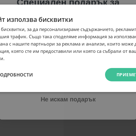
Специален подарък за
теб!
йт използва бисквитки
Абонирай се за ексклузивни седмични оферти и
 бисквитки, за да персонализираме съдържанието, рекламит
специални предложения само за теб като
шия трафик. Също така споделяме информация за използва
въведеш само email адрес и получи отстъпка от
рана с нашите партньори за реклама и анализи, които може
първата ти поръчка.
ция, която сте им предоставили или която са събрали от в
Email
и.
ПОДРОБНОСТИ
ПРИЕМЕ
Абонирам се
Не искам подарък