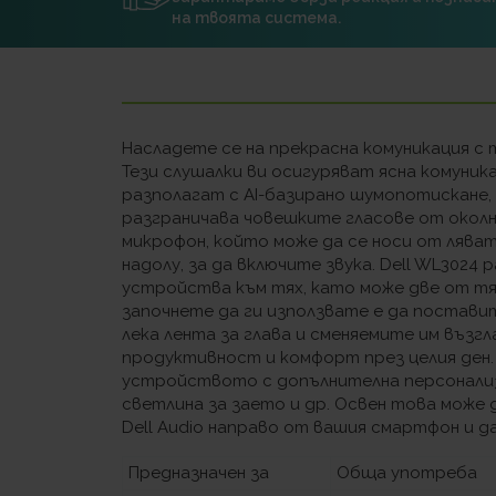
на твоята система.
Насладете се на прекрасна комуникация с 
Тези слушалки ви осигуряват ясна комуник
разполагат с AI-базирано шумопотискане,
разграничава човешките гласове от околн
микрофон, който може да се носи от ляват
надолу, за да включите звука. Dell WL3024
устройства към тях, като може две от тях
започнете да ги използвате е да постави
лека лента за глава и сменяемите им възг
продуктивност и комфорт през целия ден. 
устройството с допълнителна персонализа
светлина за заето и др. Освен това може
Dell Audio направо от вашия смартфон и д
Предназначен за
Обща употреба