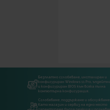
Безплатно сглобяване, инсталиран и
конфигуриран Windows 11 Pro, ъпдейт
и конфигуриран BIOS към всяка пълна
компютърна конфигурация.
Сглобяваме, поддържаме и обслужваме
Като магазин и сервиз на едно място
гарантираме бърза реакция и познава