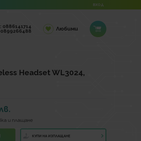
ВХОД
: 0886141714
Любими
 0899266488
eless Headset WL3024,
лв.
ка и плащане
И
КУПИ НА ИЗПЛАЩАНЕ