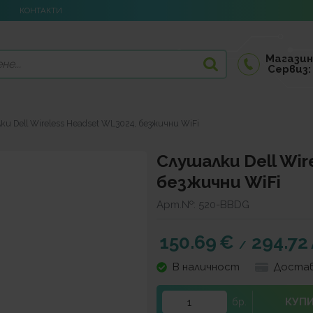
КОНТАКТИ
Магазин
Сервиз:
ки Dell Wireless Headset WL3024, безжични WiFi
Слушалки Dell Wir
безжични WiFi
Арт.№:
520-BBDG
150.69
€
294.72
/
В наличност
Достав
КУП
бр.