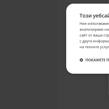
Този уебса
Ние използваме
анализираме на
сайт от ваша ст
с друга информа
на техните услуг
ПОКАЖЕТЕ 