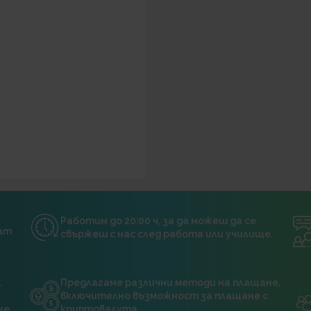
Работим до 20:00 ч, за да можеш да се
нат
свържеш с нас след работа или училище.
.
Предлагаме различни методи на плащане,
включително възможност за плащане с
не
криптовалута.