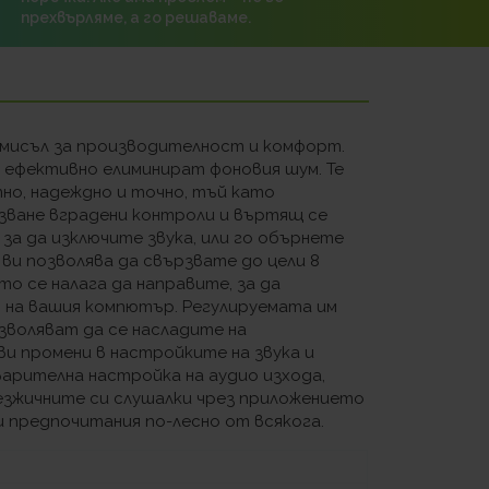
прехвърляме, а го решаваме.
с мисъл за производителност и комфорт.
о ефективно елиминират фоновия шум. Те
но, надеждно и точно, тъй като
лзване вградени контроли и въртящ се
за да изключите звука, или го обърнете
о ви позволява да свързвате до цели 8
о се налага да направите, за да
т на вашия компютър. Регулируемата им
озволяват да се насладите на
ви промени в настройките на звука и
арителна настройка на аудио изхода,
безжичните си слушалки чрез приложението
и предпочитания по-лесно от всякога.