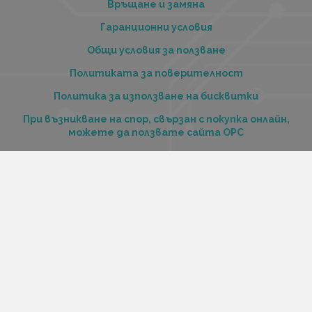
Връщане и замяна
Гаранционни условия
Общи условия за ползване
Политиката за поверителност
Политика за използване на бисквитки
При възникване на спор, свързан с покупка онлайн,
можете да ползвате сайта ОРС
Вашите права
Отказ от сделка
За нас
Купи стоки и услуги на изплащане с tbi bank
Услуги
Карта на сайта
Контакти