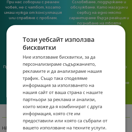
При нас говориш с реален
Сглобяваме, поддържаме и
човек, не с чатбот, когато
обслужваме. Като магазин и
имаш нужда от консултация
сервиз на едно място
или справяне с проблем.
гарантираме бърза реакция и
познаване на твоята
система.
Този уебсайт използва
бисквитки
Ние използваме бисквитки, за да
персонализираме съдържанието,
Предлагаме различни методи
Ние сме малък екип и точно
рекламите и да анализираме нашия
на плащане, включително
затова поемаме лична
трафик. Също така споделяме
възможност за плащане с
отговорност за всяка
криптовалута.
поръчка. Ако има проблем – не
информация за използването на
го прехвърляме, а го
нашия сайт от ваша страна с нашите
решаваме.
партньори за реклама и анализи,
които може да я комбинират с друга
информация, която сте им
Информация
предоставили или която са събрали от
вашето използване на техните услуги.
HiFuture FlyBuds4 ANC са стилни безжични слушалки,