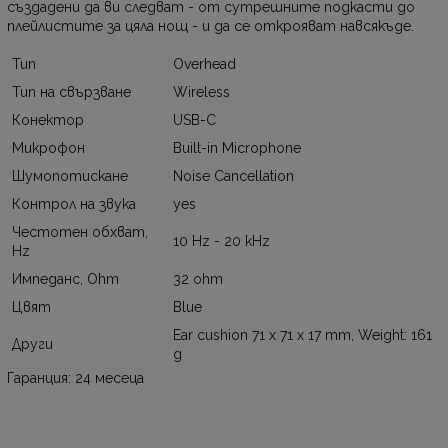
създадени да ви следват - от сутрешните подкасти до
плейлистите за цяла нощ - и да се открояват навсякъде.
Тип
Overhead
Тип на свързване
Wireless
Конектор
USB-C
Микрофон
Built-in Microphone
Шумопотискане
Noise Cancellation
Контрол на звука
yes
Честотен обхват,
10 Hz - 20 kHz
Hz
Импеданс, Ohm
32 ohm
Цвят
Blue
Ear cushion 71 x 71 x 17 mm, Weight: 161
Други
g
Гаранция: 24 месеца