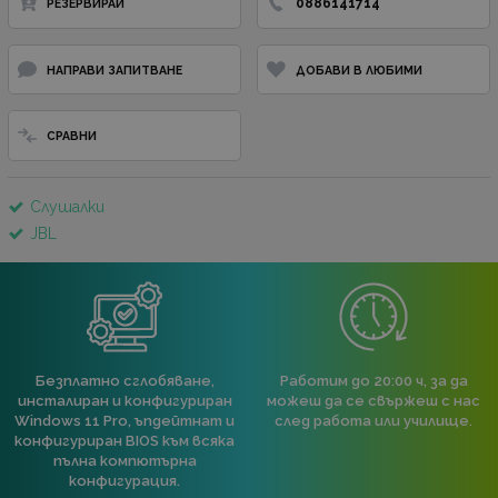
0886141714
РЕЗЕРВИРАЙ
НАПРАВИ ЗАПИТВАНЕ
ДОБАВИ В ЛЮБИМИ
СРАВНИ
Слушалки
JBL
Безплатно сглобяване,
Работим до 20:00 ч, за да
инсталиран и конфигуриран
можеш да се свържеш с нас
Windows 11 Pro, ъпдейтнат и
след работа или училище.
конфигуриран BIOS към всяка
пълна компютърна
конфигурация.