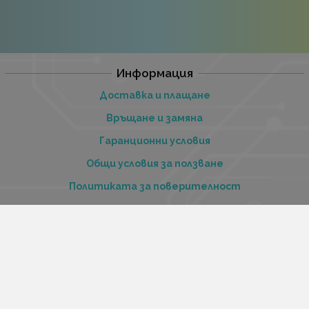
Информация
Доставка и плащане
Връщане и замяна
Гаранционни условия
Общи условия за ползване
Политиката за поверителност
Политика за използване на бисквитки
При възникване на спор, свързан с покупка онлайн,
можете да ползвате сайта ОРС
Вашите права
Отказ от сделка