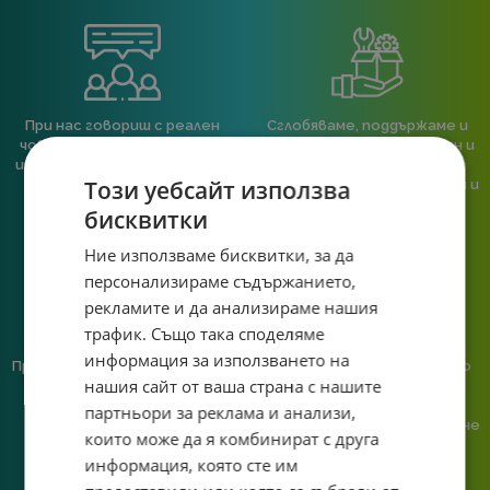
При нас говориш с реален
Сглобяваме, поддържаме и
човек, не с чатбот, когато
обслужваме. Като магазин и
имаш нужда от консултация
сервиз на едно място
Този уебсайт използва
или справяне с проблем.
гарантираме бърза реакция и
познаване на твоята
бисквитки
система.
Ние използваме бисквитки, за да
персонализираме съдържанието,
рекламите и да анализираме нашия
трафик. Също така споделяме
информация за използването на
Предлагаме различни методи
Ние сме малък екип и точно
нашия сайт от ваша страна с нашите
на плащане, включително
затова поемаме лична
възможност за плащане с
отговорност за всяка
партньори за реклама и анализи,
криптовалута.
поръчка. Ако има проблем – не
които може да я комбинират с друга
го прехвърляме, а го
информация, която сте им
решаваме.