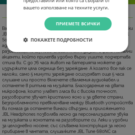
предоставили или която са събрали от
вашето използване на техните услуги.
Информация
ПРИЕМЕТЕ ВСИЧКИ
Вашата музика излиза на преден план с безжичните слушалки
JBL Tune 680NC. JBL Pure Bass Sound и обгръщащият Spatial
ПОКАЖЕТЕ ПОДРОБНОСТИ
Sound ви потапят в ясен и мощен звук, докато
адаптивното шумопотискане ви освобождава от
разсейващите шумове. Елегантният дизайн с фини метални
акценти, който прилепва удобно върху ушите, подчертава
стила ви. С до 76 часа живот на батерията можете да
издържите цяла седмица без зареждане. А когато все пак се
наложи, само 5 минути зареждане осигуряват още 5 часа
слушане или просто включете сваляемия аудиокабел и
останете в ритъма на музиката. Благодарение на двата
микрофона, които улавят гласа ви с висока точност,
разговорите звучат кристално ясно и за двете страни.
Безпроблемното превключване между Bluetooth устройства
ви помага да останете винаги свързани, а приложението
JBL Headphones позволява лесно да персонализирате звука
на музиката и яснотата на разговорите си. Леки и удобни
за целодневно носене, със сгъваема конструкция за лесно
прибиране в чантата, слушалките JBL Tune 680NC са