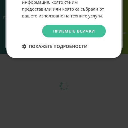
информация, която сте им
предоставили или която са събрали от
Абонирам се
вашето използване на техните услуги.
Предлагаме различни методи
Ние сме малък екип и точно
на плащане, включително
затова поемаме лична
възможност за плащане с
отговорност за всяка
Не искам подарък
ПРИЕМЕТЕ ВСИЧКИ
криптовалута.
поръчка. Ако има проблем – не
го прехвърляме, а го
решаваме.
ПОКАЖЕТЕ ПОДРОБНОСТИ