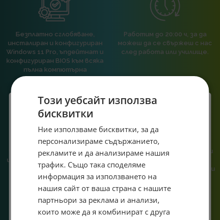
Безплатно сглобяване,
Работим до 20:00 ч, за да
инсталиран и конфигуриран
можеш да се свържеш с нас
Windows 11 Pro, ъпдейтнат и
след работа или училище.
конфигуриран BIOS към всяка
пълна компютърна
конфигурация.
Този уебсайт използва
бисквитки
Специален подарък за
Ние използваме бисквитки, за да
персонализираме съдържанието,
При нас говориш с реален
Сглобяваме, поддържаме и
теб!
човек, не с чатбот, когато
обслужваме. Като магазин и
рекламите и да анализираме нашия
имаш нужда от консултация
сервиз на едно място
Абонирай се за ексклузивни седмични оферти и
трафик. Също така споделяме
или справяне с проблем.
гарантираме бърза реакция и
специални предложения само за теб като
информация за използването на
познаване на твоята
въведеш само email адрес и получи отстъпка от
система.
нашия сайт от ваша страна с нашите
първата ти поръчка.
партньори за реклама и анализи,
Email
които може да я комбинират с друга