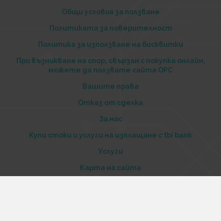
Общи условия за ползване
Политиката за поверителност
Политика за използване на бисквитки
При възникване на спор, свързан с покупка онлайн,
можете да ползвате сайта ОРС
Вашите права
Отказ от сделка
За нас
Купи стоки и услуги на изплащане с tbi bank
Услуги
Карта на сайта
Контакти
Контакти