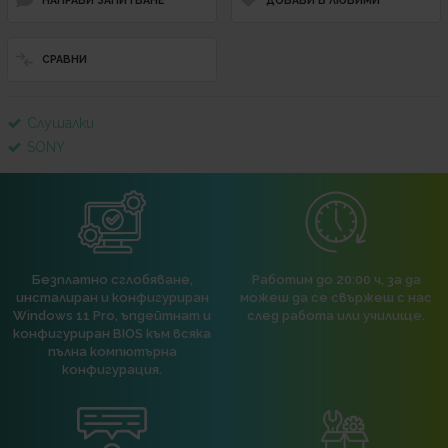
СРАВНИ
Слушалки
SONY
Безплатно сглобяване,
Работим до 20:00 ч, за да
инсталиран и конфигуриран
можеш да се свържеш с нас
Windows 11 Pro, ъпдейтнат и
след работа или училище.
конфигуриран BIOS към всяка
пълна компютърна
конфигурация.