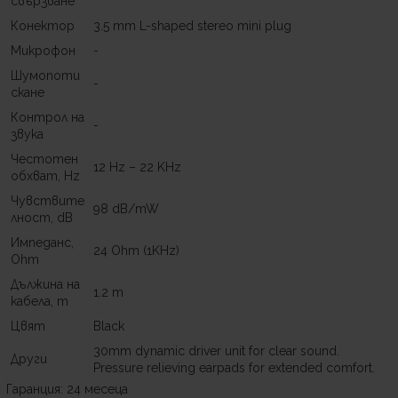
свързване
Конектор
3.5 mm L-shaped stereo mini plug
Микрофон
-
Шумопоти
-
скане
Контрол на
-
звука
Честотен
12 Hz – 22 KHz
обхват, Hz
Чувствите
98 dB/mW
лност, dB
Импеданс,
24 Ohm (1KHz)
Ohm
Дължина на
1.2 m
кабела, m
Цвят
Black
30mm dynamic driver unit for clear sound.
Други
Pressure relieving earpads for extended comfort.
Гаранция: 24 месеца