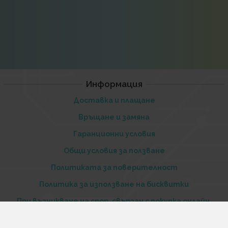
Информация
Доставка и плащане
Връщане и замяна
Гаранционни условия
Общи условия за ползване
Политиката за поверителност
Политика за използване на бисквитки
При възникване на спор, свързан с покупка онлайн,
можете да ползвате сайта ОРС
Вашите права