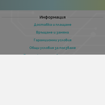
Информация
Доставка и плащане
Връщане и замяна
Гаранционни условия
Общи условия за ползване
Политиката за поверителност
Политика за използване на бисквитки
При възникване на спор, свързан с покупка онлайн,
можете да ползвате сайта ОРС
Вашите права
Отказ от сделка
За нас