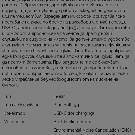
работа. С време за възпроизвеждане до 28 часа те са
подходящи за пътуване до работа, ежедневни дейности
или пътешествия. Вграденият микрофон осигурява ясно
предаване на гласа по време на разговори и онлайн срещи.
USB-C зареждане и лек дизайн (46,5 г) осигуряват удобство
и комфорт, а ергономичната лента за врат държи
слушалките сигурно на място. За допълнително удобство
слушалките с магнитно закрепване разполагат с функция за
автоматично включване и изключване. Когато се прикрепят
една към друга, слушалките автоматично се изключват, за
да пестят батерията. При разделяне те се включват
незабавно и са готови за свързване с устройството. При
повторно прикрепяне отново се изключват, осигурявайки
лесно управление без необходимост от натискане на
бутони.
Тип
In-ear
Тип на свързване
Bluetooth 5.4
Конектор
USB-C (for charging)
Микрофон
Built-In Microphone
Environmental Noise Cancellation (ENC)