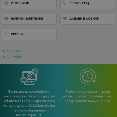
0886141714
РЕЗЕРВИРАЙ
НАПРАВИ ЗАПИТВАНЕ
ДОБАВИ В ЛЮБИМИ
СРАВНИ
Слушалки
Verbatim
Безплатно сглобяване,
Работим до 20:00 ч, за да
инсталиран и конфигуриран
можеш да се свържеш с нас
Windows 11 Pro, ъпдейтнат и
след работа или училище.
конфигуриран BIOS към всяка
пълна компютърна
конфигурация.