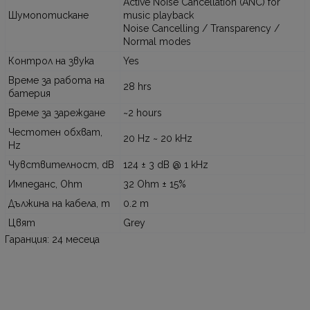
Active Noise Cancellation (ANC) for
Шумопотискане
music playback
Noise Cancelling / Transparency /
Normal modes
Контрол на звука
Yes
Време за работа на
28 hrs
батерия
Време за зареждане
~2 hours
Честотен обхват,
20 Hz ~ 20 kHz
Hz
Чувствителност, dB
124 ± 3 dB @ 1 kHz
Импеданс, Ohm
32 Ohm ± 15%
Дължина на кабела, m
0.2 m
Цвят
Grey
Гаранция: 24 месеца