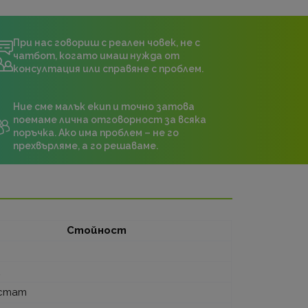
При нас говориш с реален човек, не с
чатбот, когато имаш нужда от
консултация или справяне с проблем.
Ние сме малък екип и точно затова
поемаме лична отговорност за всяка
поръчка. Ако има проблем – не го
прехвърляме, а го решаваме.
Стойност
2
стат