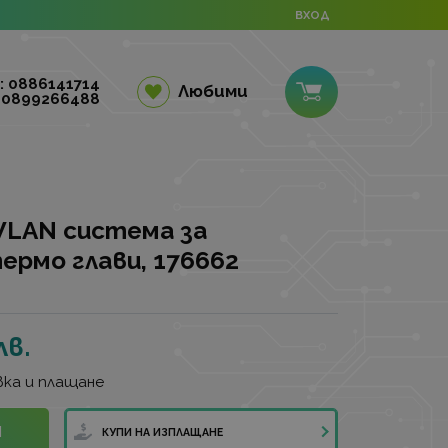
ВХОД
: 0886141714
Любими
 0899266488
LAN система за
термо глави, 176662
лв.
ка и плащане
И
КУПИ НА ИЗПЛАЩАНЕ