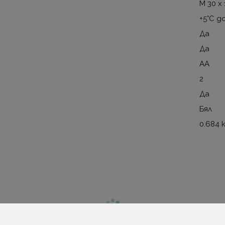
M 30 x 
+5°C д
Да
Да
AA
2
Да
Бял
0.684 