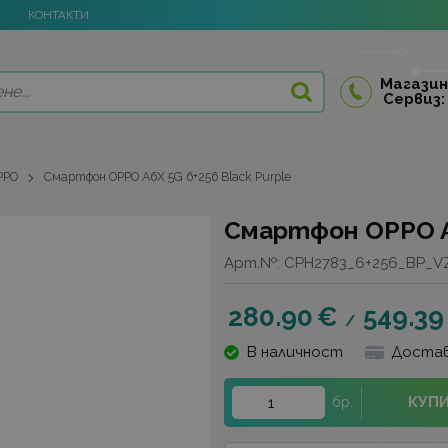
КОНТАКТИ
Магазин
Сервиз:
PPO
Смартфон OPPO A6X 5G 6+256 Black Purple
Смартфон OPPO A6
Арт.№:
CPH2783_6+256_BP_V
280.90
€
549.39
/
В наличност
Достав
КУП
бр.