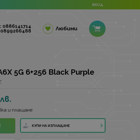
ВХОД
: 0886141714
Любими
 0899266488
X 5G 6+256 Black Purple
Z
лв.
ка и плащане
И
КУПИ НА ИЗПЛАЩАНЕ