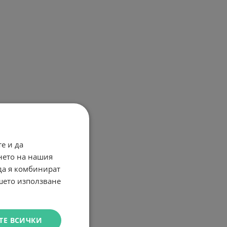
е и да
нето на нашия
 да я комбинират
ашето използване
ТЕ ВСИЧКИ