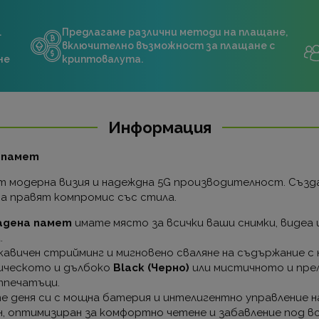
.
Предлагаме различни методи на плащане,
включително възможност за плащане с
не
криптовалута.
Информация
а памет
 модерна визия и надеждна 5G производителност. Създа
да правят компромис със стила.
адена памет
имате място за всички ваши снимки, видеа 
.
авичен стрийминг и мигновено сваляне на съдържание с
ическото и дълбоко
Black (Черно)
или мистичното и пр
тпечатъци.
 деня си с мощна батерия и интелигентно управление на
н, оптимизиран за комфортно четене и забавление под в