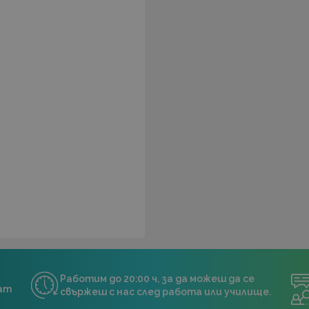
Работим до 20:00 ч, за да можеш да се
нат
свържеш с нас след работа или училище.