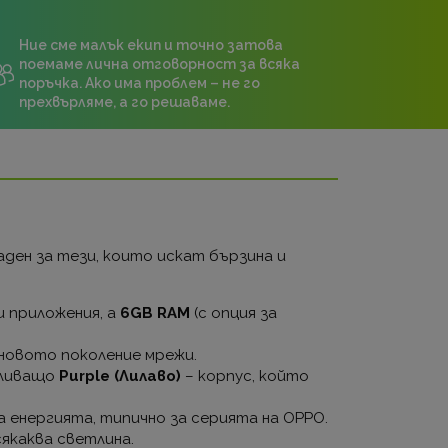
Ние сме малък екип и точно затова
поемаме лична отговорност за всяка
поръчка. Ако има проблем – не го
прехвърляме, а го решаваме.
ден за тези, които искат бързина и
и приложения, а
6GB RAM
(с опция за
 новото поколение мрежи.
еливащо
Purple (Лилаво)
– корпус, който
 енергията, типично за серията на OPPO.
сякаква светлина.