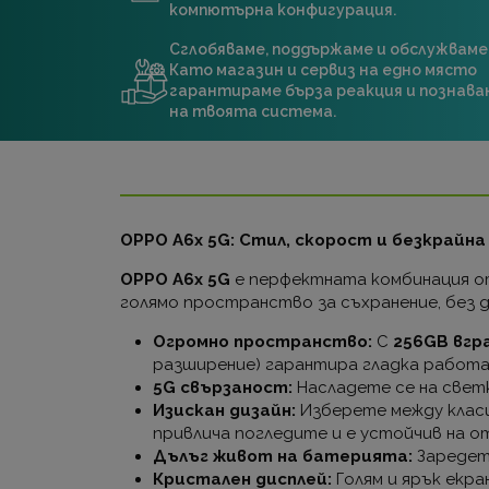
компютърна конфигурация.
Сглобяваме, поддържаме и обслужваме
Като магазин и сервиз на едно място
гарантираме бърза реакция и познава
на твоята система.
OPPO A6x 5G: Стил, скорост и безкрайн
OPPO A6x 5G
е перфектната комбинация от
голямо пространство за съхранение, без 
Огромно пространство:
С
256GB вгр
разширение) гарантира гладка работа
5G свързаност:
Насладете се на светк
Изискан дизайн:
Изберете между клас
привлича погледите и е устойчив на о
Дълъг живот на батерията:
Заредете
Кристален дисплей:
Голям и ярък екра