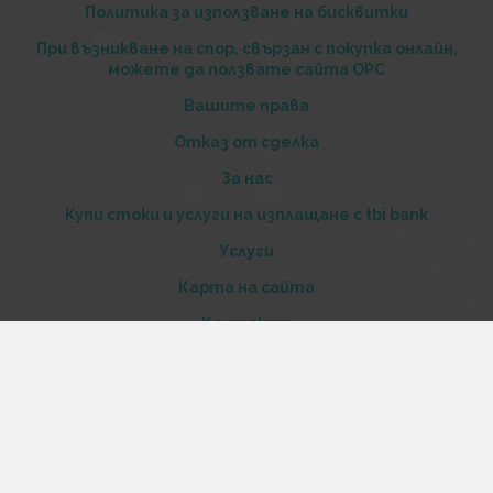
Политика за използване на бисквитки
При възникване на спор, свързан с покупка онлайн,
можете да ползвате сайта ОРС
Вашите права
Отказ от сделка
За нас
Купи стоки и услуги на изплащане с tbi bank
Услуги
Карта на сайта
Контакти
Контакти
„Къстъм диджитал“ ООД
ЕИК 206516520
Адрес: