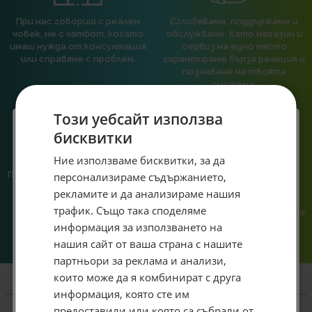
При нас говориш с реален
Сглобяваме, поддържаме и
човек, не с чатбот, когато
обслужваме. Като магазин и
имаш нужда от консултация
сервиз на едно място
или справяне с проблем.
гарантираме бърза реакция и
познаване на твоята
система.
Този уебсайт използва
бисквитки
Специален подарък за
Ние използваме бисквитки, за да
Предлагаме различни методи
Ние сме малък екип и точно
персонализираме съдържанието,
теб!
на плащане, включително
затова поемаме лична
рекламите и да анализираме нашия
възможност за плащане с
отговорност за всяка
Абонирай се за ексклузивни седмични оферти и
трафик. Също така споделяме
криптовалута.
поръчка. Ако има проблем – не
специални предложения само за теб като
го прехвърляме, а го
информация за използването на
въведеш само email адрес и получи отстъпка от
решаваме.
нашия сайт от ваша страна с нашите
първата ти поръчка.
партньори за реклама и анализи,
Email
които може да я комбинират с друга
Информация
информация, която сте им
предоставили или която са събрали от