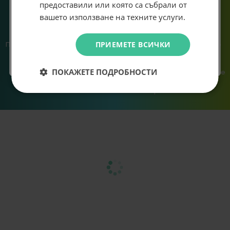
предоставили или която са събрали от
Абонирам се
вашето използване на техните услуги.
Не искам подарък
ПРИЕМЕТЕ ВСИЧКИ
Предлагаме различни методи
Ние сме малък екип и точно
на плащане, включително
затова поемаме лична
възможност за плащане с
отговорност за всяка
ПОКАЖЕТЕ ПОДРОБНОСТИ
криптовалута.
поръчка. Ако има проблем – не
го прехвърляме, а го
решаваме.