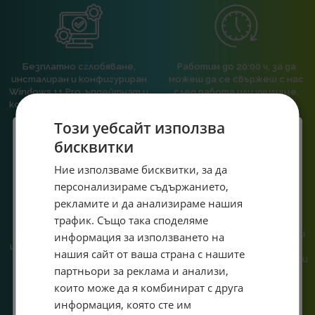
Безплатно сглобяване,
Работим до 20:00 ч, за да
инсталиран и конфигуриран
можеш да се свържеш с нас
Windows 11 Pro, ъпдейтнат и
след работа или училище.
конфигуриран BIOS към всяка
пълна компютърна
Този уебсайт използва
конфигурация.
бисквитки
Специален подарък за
Ние използваме бисквитки, за да
персонализираме съдържанието,
теб!
рекламите и да анализираме нашия
Абонирай се за ексклузивни седмични оферти и
трафик. Също така споделяме
При нас говориш с реален
Сглобяваме, поддържаме и
специални предложения само за теб като
човек, не с чатбот, когато
обслужваме. Като магазин и
информация за използването на
въведеш само email адрес и получи отстъпка от
имаш нужда от консултация
сервиз на едно място
нашия сайт от ваша страна с нашите
първата ти поръчка.
или справяне с проблем.
гарантираме бърза реакция и
партньори за реклама и анализи,
познаване на твоята
Email
система.
които може да я комбинират с друга
информация, която сте им