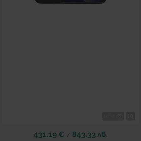
1 от 2
431.19
€
843.33
лв.
/