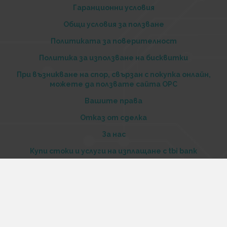
Гаранционни условия
Общи условия за ползване
Политиката за поверителност
Политика за използване на бисквитки
При възникване на спор, свързан с покупка онлайн,
можете да ползвате сайта ОРС
Вашите права
Отказ от сделка
За нас
Купи стоки и услуги на изплащане с tbi bank
Услуги
Карта на сайта
Контакти