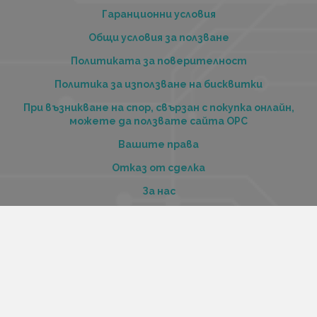
Гаранционни условия
Общи условия за ползване
Политиката за поверителност
Политика за използване на бисквитки
При възникване на спор, свързан с покупка онлайн,
можете да ползвате сайта ОРС
Вашите права
Отказ от сделка
За нас
Купи стоки и услуги на изплащане с tbi bank
Услуги
Карта на сайта
Контакти