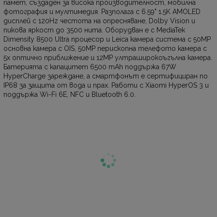
памет, създаден за висока производителност, мобилна
фотография и мултимедия. Разполага с 6.59" 1.5K AMOLED
дисплей с 120Hz честота на опресняване, Dolby Vision и
пикова яркост до 3500 нита. Оборудван е с MediaTek
Dimensity 8500 Ultra процесор и Leica камера система с 50MP
основна камера с OIS, 50MP перископна телефото камера с
5x оптично приближение и 12MP ултраширокоъгълна камера.
Батерията с капацитет 6500 mAh поддържа 67W
HyperCharge зареждане, а смартфонът е сертифициран по
IP68 за защита от вода и прах. Работи с Xiaomi HyperOS 3 и
поддържа Wi-Fi 6E, NFC и Bluetooth 6.0.