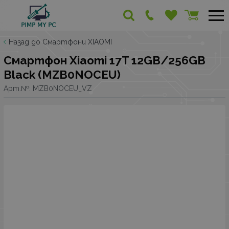
Назад до Смартфони XIAOMI
Смартфон Xiaomi 17T 12GB/256GB
Black (MZB0NOCEU)
Арт.№:
MZB0NOCEU_VZ