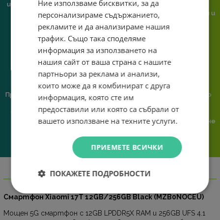
Ние използваме бисквитки, за да
имаш нужда от консултация
сервиз на едно място
или справяне с проблем.
гарантираме бърза реакция и
персонализираме съдържанието,
познаване на твоята
рекламите и да анализираме нашия
система.
трафик. Също така споделяме
информация за използването на
нашия сайт от ваша страна с нашите
партньори за реклама и анализи,
които може да я комбинират с друга
Предлагаме различни методи
Ние сме малък екип и точно
информация, която сте им
на плащане, включително
затова поемаме лична
предоставили или която са събрали от
възможност за плащане с
отговорност за всяка
вашето използване на техните услуги.
криптовалута.
поръчка. Ако има проблем – не
го прехвърляме, а го
решаваме.
ПРИЕМЕТЕ ВСИЧКИ
ПОКАЖЕТЕ ПОДРОБНОСТИ
Информация
Смартфон Xiaomi 17T 12GB/256GB Black (MZB0NOCEU)
Мощен 5G смартфон с 12GB LPDDR5X RAM и 256GB UFS 4.1