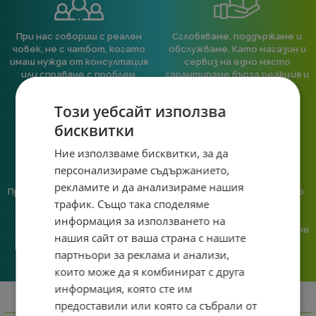
При нас говориш с реален
Сглобяваме, поддържаме и
човек, не с чатбот, когато
обслужваме. Като магазин и
имаш нужда от консултация
сервиз на едно място
или справяне с проблем.
гарантираме бърза реакция и
познаване на твоята
система.
Този уебсайт използва
бисквитки
Ние използваме бисквитки, за да
персонализираме съдържанието,
рекламите и да анализираме нашия
Предлагаме различни методи
Ние сме малък екип и точно
трафик. Също така споделяме
на плащане, включително
затова поемаме лична
възможност за плащане с
отговорност за всяка
информация за използването на
криптовалута.
поръчка. Ако има проблем – не
нашия сайт от ваша страна с нашите
го прехвърляме, а го
партньори за реклама и анализи,
решаваме.
които може да я комбинират с друга
информация, която сте им
предоставили или която са събрали от
Информация