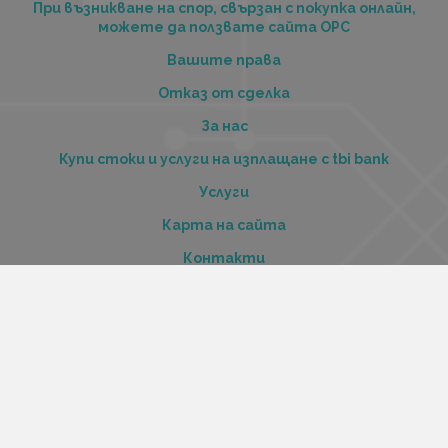
При възникване на спор, свързан с покупка онлайн,
можете да ползвате сайта ОРС
Вашите права
Отказ от сделка
За нас
Купи стоки и услуги на изплащане с tbi bank
Услуги
Карта на сайта
Контакти
Контакти
„Къстъм диджитал“ ООД
ЕИК 206516520
Адрес:
Варна, ул. Георги Бенковски 70