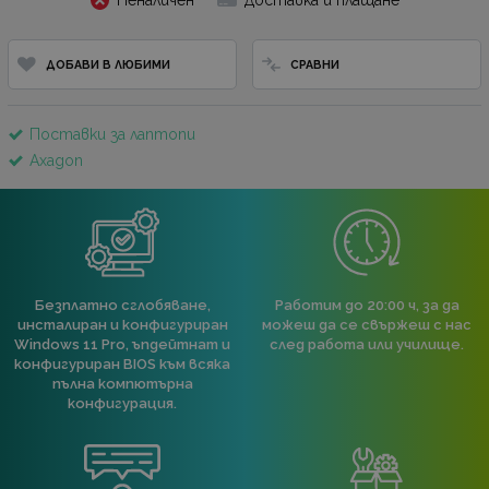
Неналичен
Доставка и плащане
ДОБАВИ В ЛЮБИМИ
СРАВНИ
Поставки за лаптопи
Axagon
Безплатно сглобяване,
Работим до 20:00 ч, за да
инсталиран и конфигуриран
можеш да се свържеш с нас
Windows 11 Pro, ъпдейтнат и
след работа или училище.
конфигуриран BIOS към всяка
пълна компютърна
конфигурация.