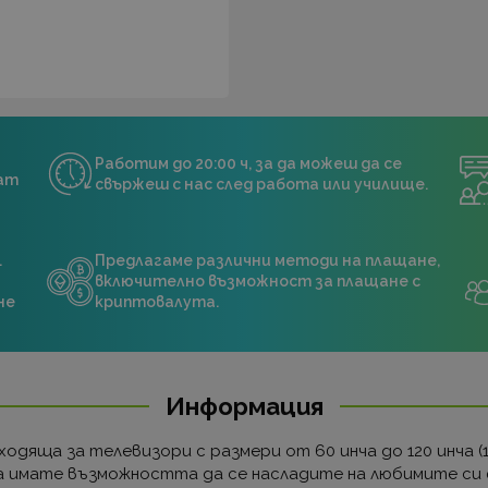
Работим до 20:00 ч, за да можеш да се
нат
свържеш с нас след работа или училище.
.
Предлагаме различни методи на плащане,
включително възможност за плащане с
не
криптовалута.
Информация
дяща за телевизори с размери от 60 инча до 120 инча (152
ка имате възможността да се насладите на любимите си 