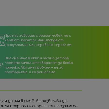
При нас говориш с реален човек, не с
чатбот, когато имаш нужда от
консултация или справяне с проблем.
Ние сме малък екип и точно затова
поемаме лична отговорност за всяка
поръчка. Ако има проблем – не го
прехвърляме, а го решаваме.
.4 до 304.8 см). Тя ви позволява да
филми, сериали и спортни състезания по