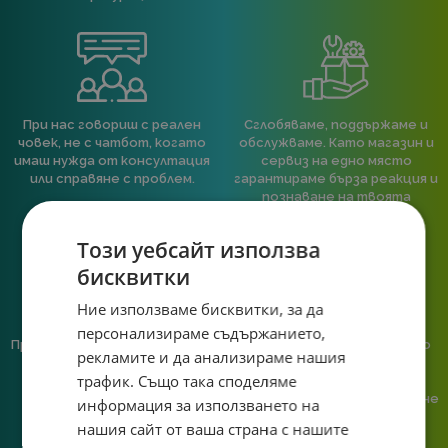
При нас говориш с реален
Сглобяваме, поддържаме и
човек, не с чатбот, когато
обслужваме. Като магазин и
имаш нужда от консултация
сервиз на едно място
или справяне с проблем.
гарантираме бърза реакция и
познаване на твоята
система.
Този уебсайт използва
бисквитки
Ние използваме бисквитки, за да
персонализираме съдържанието,
Предлагаме различни методи
Ние сме малък екип и точно
рекламите и да анализираме нашия
на плащане, включително
затова поемаме лична
трафик. Също така споделяме
възможност за плащане с
отговорност за всяка
криптовалута.
поръчка. Ако има проблем – не
информация за използването на
го прехвърляме, а го
нашия сайт от ваша страна с нашите
решаваме.