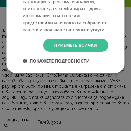
партньори за реклама и анализи,
които може да я комбинират с друга
информация, която сте им
Информация
предоставили или която са събрали от
вашето използване на техните услуги.
Тази стойка за телевизори от Sunne е подходяща за
телевизори с размери от 37 инча до 86 инча (94.0 до 218.4.0
см). Тя ви гарантира, че телевизорът ви е монтиран
ПРИЕМЕТЕ ВСИЧКИ
сигурно, стабилно и безопасно. Тази стойка ви позволява да
накланяте телевизора на -20°/+10° и да го въртите на
-90°/+90°. Освен това тя разполага с -3°/+3° ротация. По
ПОКАЖЕТЕ ПОДРОБНОСТИ
този начин имате възможността да се насладите на
любимите си филми, сериали и спортни състезания по най-
удобния за вас начин. Стойката издържа на максимално
натоварване до 50 кг и е съвместима с максимален VESA
размер от 600х400 мм. Стойката е направена от стомана
и ви гарантира, че ще я използвате в продължение на
години. Тази стойка разполага със система за подреждане
на кабелите, която ви помага да запазите пространството
около телевизора си подредено и спретнато.
Предназначен
Телевизори
за