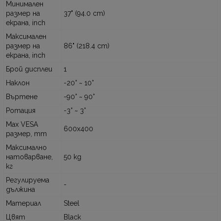
Минимален
размер на
37" (94.0 cm)
екрана, inch
Максимален
размер на
86" (218.4 cm)
екрана, inch
Брой дисплеи
1
Наклон
-20° ~ 10°
Въртене
-90° ~ 90°
Ротация
-3° ~ 3°
Max VESA
600x400
размер, mm
Максимално
натоварване,
50 kg
кг
Регулируема
-
дължина
Материал
Steel
Цвят
Black