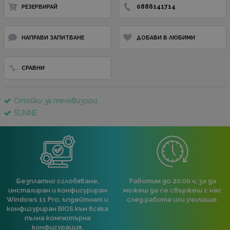
0886141714
РЕЗЕРВИРАЙ
НАПРАВИ ЗАПИТВАНЕ
ДОБАВИ В ЛЮБИМИ
СРАВНИ
Стойки за телевизори
SUNNE
Безплатно сглобяване,
Работим до 20:00 ч, за да
инсталиран и конфигуриран
можеш да се свържеш с нас
Windows 11 Pro, ъпдейтнат и
след работа или училище.
конфигуриран BIOS към всяка
пълна компютърна
конфигурация.