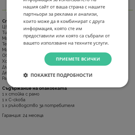
нашия сайт от ваша страна с нашите
Информация
партньори за реклама и анализи,
които може да я комбинират с друга
Спецификации
Цвят: Бял
информация, която сте им
Тип: Универсално рамо
предоставили или която са събрали от
Материал: Цялостно метално
вашето използване на техните услуги.
Тегло: 1300 г (включително аксесоарите)
Максимална товароносимост: 1.5 кг
Обхват на регулиране на главата: 360°
ПРИЕМЕТЕ ВСИЧКИ
Хоризонтално разпъване: около 710 мм
Дължина в сгънато състояние: около 417.7 мм
Дебелина на C-скобата: около 20–60 мм
ПОКАЖЕТЕ ПОДРОБНОСТИ
Размер на кутията: 18 x 8 x 40 см
Съдържание на опаковката
1 x стойка с рамо
1 x C-скоба
1 x ръководство за потребителя
Гаранция: 24 месеца