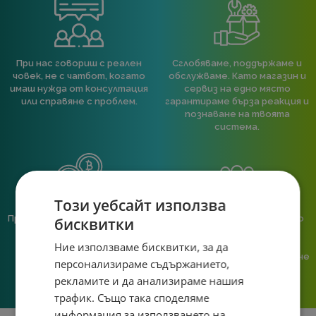
При нас говориш с реален
Сглобяваме, поддържаме и
човек, не с чатбот, когато
обслужваме. Като магазин и
имаш нужда от консултация
сервиз на едно място
или справяне с проблем.
гарантираме бърза реакция и
познаване на твоята
система.
Този уебсайт използва
Предлагаме различни методи
Ние сме малък екип и точно
бисквитки
на плащане, включително
затова поемаме лична
възможност за плащане с
отговорност за всяка
Ние използваме бисквитки, за да
криптовалута.
поръчка. Ако има проблем – не
персонализираме съдържанието,
го прехвърляме, а го
рекламите и да анализираме нашия
решаваме.
трафик. Също така споделяме
информация за използването на