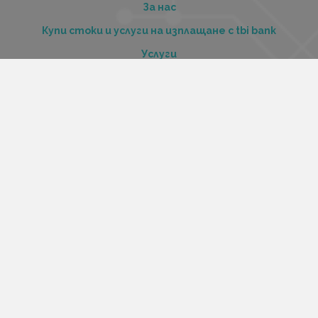
За нас
Купи стоки и услуги на изплащане с tbi bank
Услуги
Карта на сайта
Контакти
Контакти
„Къстъм диджитал“ ООД
ЕИК 206516520
Адрес:
Варна, ул. Георги Бенковски 70
Работно време:
Понеделник-петък 12:00 – 20:00
Събота 13:00 – 17:00
Неделя – почивен ден
Телефон/Viber/Telegram:
Магазин: 0886141714