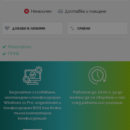
Неналичен
Доставка и плащане
ДОБАВИ В ЛЮБИМИ
СРАВНИ
Микрофони
FIFINE
Безплатно сглобяване,
Работим до 20:00 ч, за да
инсталиран и конфигуриран
можеш да се свържеш с нас
Windows 11 Pro, ъпдейтнат и
след работа или училище.
конфигуриран BIOS към всяка
пълна компютърна
конфигурация.