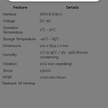
Feature
Details
Interface
SATA III 6Gb/s
Voltage
DC +5V
Operation
0˚C ~ 70˚C
Temperature
Storage Temperature
-40˚C ~ 85˚C
Dimensions
100 x 69.9 x 7 mm
0°C to 55°C / 5% ~ 95% RH,non-
Humidity
condensing
Vibration
20G (non-operating)
Shock
1,500G
MTBF
1,000,000 Hours
Гаранция: 36 месеца