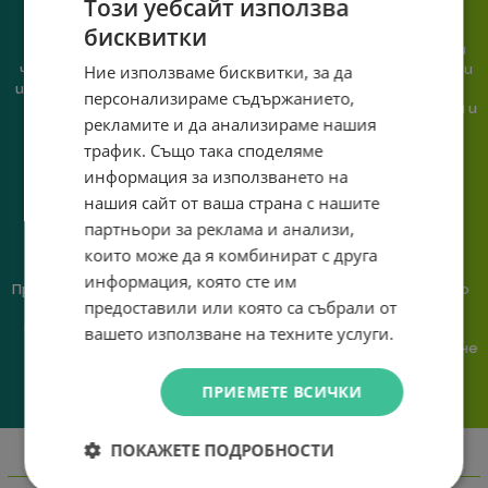
Този уебсайт използва
бисквитки
При нас говориш с реален
Сглобяваме, поддържаме и
Ние използваме бисквитки, за да
човек, не с чатбот, когато
обслужваме. Като магазин и
имаш нужда от консултация
сервиз на едно място
персонализираме съдържанието,
или справяне с проблем.
гарантираме бърза реакция и
рекламите и да анализираме нашия
познаване на твоята
трафик. Също така споделяме
система.
информация за използването на
нашия сайт от ваша страна с нашите
партньори за реклама и анализи,
които може да я комбинират с друга
информация, която сте им
Предлагаме различни методи
Ние сме малък екип и точно
предоставили или която са събрали от
на плащане, включително
затова поемаме лична
възможност за плащане с
отговорност за всяка
вашето използване на техните услуги.
криптовалута.
поръчка. Ако има проблем – не
го прехвърляме, а го
решаваме.
ПРИЕМЕТЕ ВСИЧКИ
ПОКАЖЕТЕ ПОДРОБНОСТИ
Информация