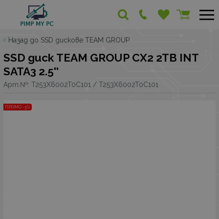
Назад до SSD дискове TEAM GROUP
SSD диск TEAM GROUP CX2 2TB INT
SATA3 2.5''
Арт.№:
T253X6002T0C101 / T253X6002T0C101
ПРОМО -5%