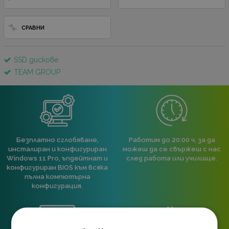
СРАВНИ
SSD дискове
TEAM GROUP
Безплатно сглобяване,
Работим до 20:00 ч, за да
инсталиран и конфигуриран
можеш да се свържеш с нас
Windows 11 Pro, ъпдейтнат и
след работа или училище.
конфигуриран BIOS към всяка
пълна компютърна
конфигурация.