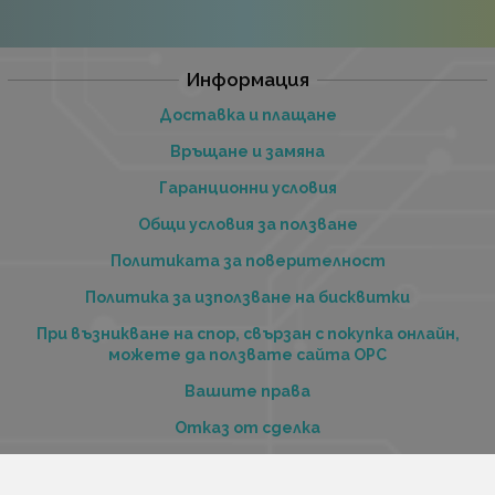
Информация
Доставка и плащане
Връщане и замяна
Гаранционни условия
Общи условия за ползване
Политиката за поверителност
Политика за използване на бисквитки
При възникване на спор, свързан с покупка онлайн,
можете да ползвате сайта ОРС
Вашите права
Отказ от сделка
За нас