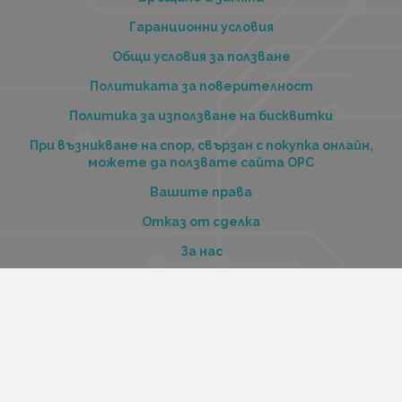
Гаранционни условия
Общи условия за ползване
Политиката за поверителност
Политика за използване на бисквитки
При възникване на спор, свързан с покупка онлайн,
можете да ползвате сайта ОРС
Вашите права
Отказ от сделка
За нас
Купи стоки и услуги на изплащане с tbi bank
Услуги
Карта на сайта
Контакти