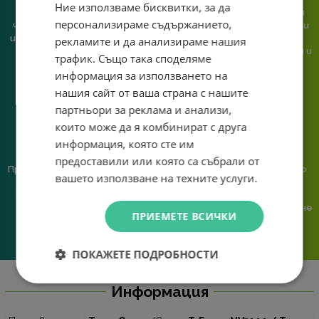
Ние използваме бисквитки, за да
При нас говориш с реален
Сглобяваме, поддържаме и
персонализираме съдържанието,
човек, не с чатбот, когато
обслужваме. Като магазин и
имаш нужда от консултация
сервиз на едно място
рекламите и да анализираме нашия
или справяне с проблем.
гарантираме бърза реакция и
трафик. Също така споделяме
познаване на твоята
информация за използването на
система.
нашия сайт от ваша страна с нашите
партньори за реклама и анализи,
които може да я комбинират с друга
информация, която сте им
предоставили или която са събрали от
Предлагаме различни методи
Ние сме малък екип и точно
вашето използване на техните услуги.
на плащане, включително
затова поемаме лична
възможност за плащане с
отговорност за всяка
криптовалута.
поръчка. Ако има проблем – не
ПРИЕМЕТЕ ВСИЧКИ
го прехвърляме, а го
решаваме.
ПОКАЖЕТЕ ПОДРОБНОСТИ
Информация