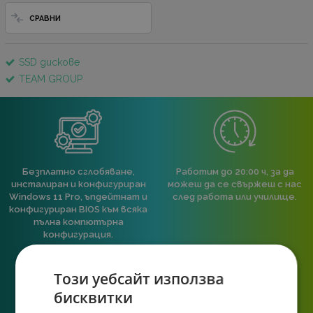
СРАВНИ
SSD дискове
TEAM GROUP
Безплатно сглобяване,
Работим до 20:00 ч, за да
инсталиран и конфигуриран
можеш да се свържеш с нас
Windows 11 Pro, ъпдейтнат и
след работа или училище.
конфигуриран BIOS към всяка
пълна компютърна
конфигурация.
Този уебсайт използва
бисквитки