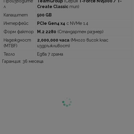
Производите
TeamGroup
(Серия
T-Force NV5000 / T-
л
Create Classic
тип)
Капацитет
500 GB
Интерфейс
PCIe Gen4 x4
с NVMe 1.4
Форм фактор
M.2 2280
(Стандартен размер)
Надеждност
2,000,000 часа
(Много висок клас
(MTBF)
издръжливост)
Тегло
Едва 7 грама
Гаранция: 36 месеца