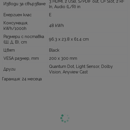
3 HDMI, 2 USB, S/PDIF out, CI+ Slot, 2 RF
Изводи за свързване
In, Audio (L/R) in
Енергиен клас
E
Консумация,
48 kWh
kWh/1000h
Размери с поставка
96.3 x 23.8 x 61.4 cm
(Ш, Д, В), cm
Цвят
Black
VESA размер, mm
200 x 300 mm
Quantum Dot, Light Sensor, Dolby
Други
Vision, Anyview Cast
Гаранция: 24 месеца