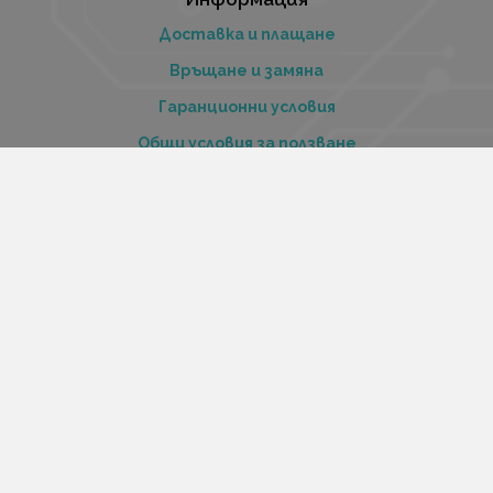
Доставка и плащане
Връщане и замяна
Гаранционни условия
Общи условия за ползване
Политиката за поверителност
Политика за използване на бисквитки
При възникване на спор, свързан с покупка онлайн,
можете да ползвате сайта ОРС
Вашите права
Отказ от сделка
За нас
Купи стоки и услуги на изплащане с tbi bank
Услуги
Карта на сайта