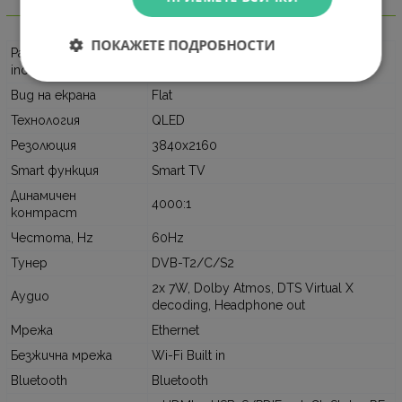
Информация
ПОКАЖЕТЕ ПОДРОБНОСТИ
Размер на екрана,
43" (109.22 cm)
inch
Вид на екрана
Flat
Технология
QLED
Резолюция
3840x2160
Smart функция
Smart TV
Динамичен
4000:1
контраст
Честота, Hz
60Hz
Тунер
DVB-T2/C/S2
2x 7W, Dolby Atmos, DTS Virtual X
Аудио
decoding, Headphone out
Мрежа
Ethernet
Безжична мрежа
Wi-Fi Built in
Bluetooth
Bluetooth