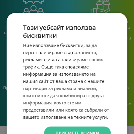
При нас говориш с реален
Сглобяваме, поддържаме и
Този уебсайт използва
човек, не с чатбот, когато
обслужваме. Като магазин и
имаш нужда от консултация
сервиз на едно място
бисквитки
или справяне с проблем.
гарантираме бърза реакция и
познаване на твоята
Ние използваме бисквитки, за да
система.
персонализираме съдържанието,
рекламите и да анализираме нашия
трафик. Също така споделяме
информация за използването на
нашия сайт от ваша страна с нашите
партньори за реклама и анализи,
Предлагаме различни методи
Ние сме малък екип и точно
на плащане, включително
затова поемаме лична
които може да я комбинират с друга
възможност за плащане с
отговорност за всяка
информация, която сте им
криптовалута.
поръчка. Ако има проблем – не
предоставили или която са събрали от
го прехвърляме, а го
решаваме.
вашето използване на техните услуги.
ПРИЕМЕТЕ ВСИЧКИ