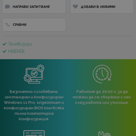
НАПРАВИ ЗАПИТВАНЕ
ДОБАВИ В ЛЮБИМИ
СРАВНИ
Телевизори
HISENSE
Безплатно сглобяване,
Работим до 20:00 ч, за да
инсталиран и конфигуриран
можеш да се свържеш с нас
Windows 11 Pro, ъпдейтнат и
след работа или училище.
конфигуриран BIOS към всяка
пълна компютърна
конфигурация.