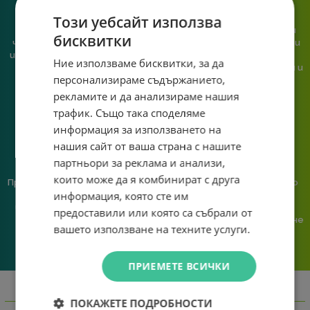
Този уебсайт използва
При нас говориш с реален
Сглобяваме, поддържаме и
бисквитки
човек, не с чатбот, когато
обслужваме. Като магазин и
имаш нужда от консултация
сервиз на едно място
Ние използваме бисквитки, за да
или справяне с проблем.
гарантираме бърза реакция и
персонализираме съдържанието,
познаване на твоята
система.
рекламите и да анализираме нашия
трафик. Също така споделяме
информация за използването на
нашия сайт от ваша страна с нашите
партньори за реклама и анализи,
които може да я комбинират с друга
Предлагаме различни методи
Ние сме малък екип и точно
информация, която сте им
на плащане, включително
затова поемаме лична
възможност за плащане с
отговорност за всяка
предоставили или която са събрали от
криптовалута.
поръчка. Ако има проблем – не
вашето използване на техните услуги.
го прехвърляме, а го
решаваме.
ПРИЕМЕТЕ ВСИЧКИ
Информация
ПОКАЖЕТЕ ПОДРОБНОСТИ