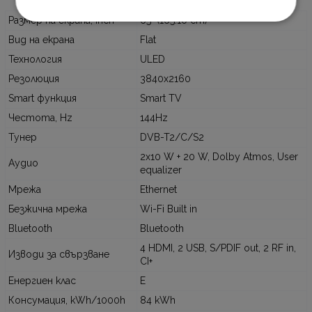
Размер на екрана, inch
65" (165.10 cm)
Вид на екрана
Flat
Технология
ULED
Резолюция
3840x2160
Smart функция
Smart TV
Честота, Hz
144Hz
Тунер
DVB-T2/C/S2
2x10 W + 20 W, Dolby Atmos, User
Аудио
equalizer
Мрежа
Ethernet
Безжична мрежа
Wi-Fi Built in
Bluetooth
Bluetooth
4 HDMI, 2 USB, S/PDIF out, 2 RF in,
Изводи за свързване
CI+
Енергиен клас
E
Консумация, kWh/1000h
84 kWh