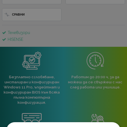
СРАВНИ
Телевизори
HISENSE
Безплатно сглобяване,
Работим до 20:00 ч, за да
инсталиран и конфигуриран
можеш да се свържеш с нас
Windows 11 Pro, ъпдейтнат и
след работа или училище.
конфигуриран BIOS към всяка
пълна компютърна
конфигурация.