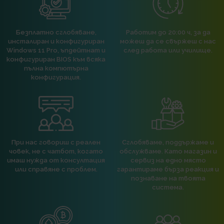
Безплатно сглобяване,
Работим до 20:00 ч, за да
инсталиран и конфигуриран
можеш да се свържеш с нас
Windows 11 Pro, ъпдейтнат и
след работа или училище.
конфигуриран BIOS към всяка
пълна компютърна
конфигурация.
При нас говориш с реален
Сглобяваме, поддържаме и
човек, не с чатбот, когато
обслужваме. Като магазин и
имаш нужда от консултация
сервиз на едно място
или справяне с проблем.
гарантираме бърза реакция и
познаване на твоята
система.