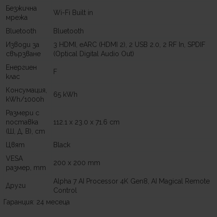
Безжична
Wi-Fi Built in
мрежа
Bluetooth
Bluetooth
Изводи за
3 HDMI, eARC (HDMI 2), 2 USB 2.0, 2 RF In, SPDIF
свързване
(Optical Digital Audio Out)
Енергиен
F
клас
Консумация,
65 kWh
kWh/1000h
Размери с
поставка
112.1 x 23.0 x 71.6 cm
(Ш, Д, В), cm
Цвят
Black
VESA
200 x 200 mm
размер, mm
Alpha 7 AI Processor 4K Gen8, AI Magical Remote
Други
Control
Гаранция: 24 месеца