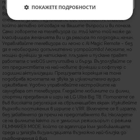
предпочитанията ви, като разглеждат 1,6 милиарда
ПОКАЖЕТЕ ПОДРОБНОСТИ
възможности за изображения. Въз основа на избраните от
вас опции телевизорът създава персонализирана картина
специално за вас. Разполагате със собствен AI Chatbot,
който активно отговаря на вашите въпроси и ви помага.
Само говорете на телевизора си, тъй като той може да
класифицира желанията ви и да реагира по подходящ начин.
Управлявайте телевизора си лесно с AI Magic Remote – без
да е необходимо допълнително устройство! Лесните, но
мощни функции за натискане, плъзгане и пускане правят
работата с webOS интуитивна и бърза. Възползвайте се
от предимствата на най-новите функции и софтуер с
годишни актуализации. Прецизната корекция на тона
подобрява яснотата на звука за изключително аудио
изживяване. Удобно управлявайте настройките на
саундбара от телевизора. Гледайте любимите си филми,
спортни предавания и игри на LG Ultra Big ТВ. Потопете се
във високата резолюция на свръхмащабен екран. Изживейте
върхови постижения в игрите с VRR. Включете се в играта,
без забавянето да пречи на представянето ви. Насладете
се на филмите както ги е замислил режисьорът с режима
FILMMAKER MODE, който се адаптира към заобикалящата
среда и запазва визуализацията възможно най-близка до
първоначалния й вид.