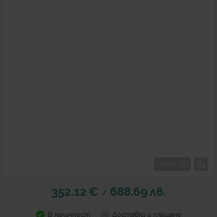
1 от 10
352.12
€
688.69
лв.
/
В наличност
Доставка и плащане