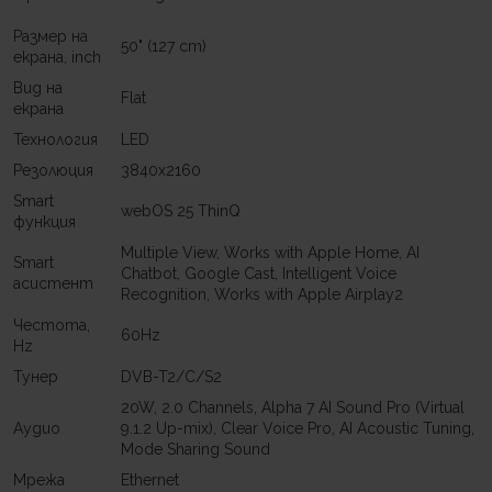
Размер на
50" (127 cm)
екрана, inch
Вид на
Flat
екрана
Технология
LED
Резолюция
3840x2160
Smart
webOS 25 ThinQ
функция
Multiple View, Works with Apple Home, AI
Smart
Chatbot, Google Cast, Intelligent Voice
асистент
Recognition, Works with Apple Airplay2
Честота,
60Hz
Hz
Тунер
DVB-T2/C/S2
20W, 2.0 Channels, Alpha 7 AI Sound Pro (Virtual
Аудио
9.1.2 Up-mix), Clear Voice Pro, AI Acoustic Tuning,
Mode Sharing Sound
Мрежа
Ethernet