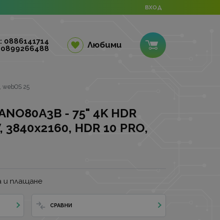
ВХОД
: 0886141714
Любими
 0899266488
, webOS 25
ANO80A3B - 75" 4K HDR
V, 3840x2160, HDR 10 PRO,
 и плащане
СРАВНИ