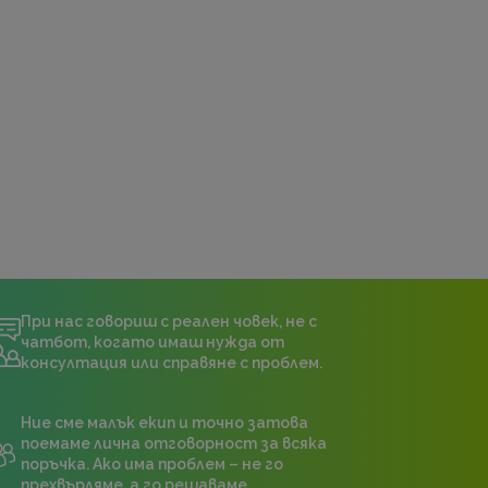
При нас говориш с реален човек, не с
чатбот, когато имаш нужда от
консултация или справяне с проблем.
Ние сме малък екип и точно затова
поемаме лична отговорност за всяка
поръчка. Ако има проблем – не го
прехвърляме, а го решаваме.