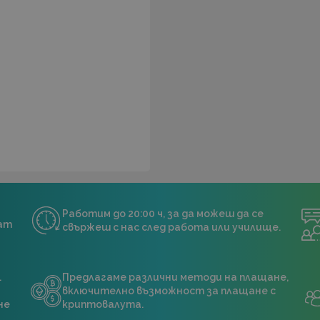
Работим до 20:00 ч, за да можеш да се
нат
свържеш с нас след работа или училище.
.
Предлагаме различни методи на плащане,
включително възможност за плащане с
не
криптовалута.