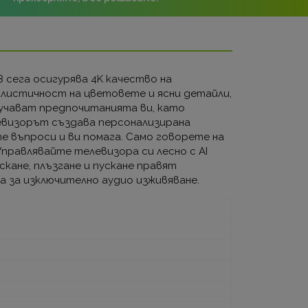
 сега осигурява 4K качество на
алистичност на цветовете и ясни детайли,
учават предпочитанията ви, като
левизорът създава персонализирана
те въпроси и ви помага. Само говорете на
Управлявайте телевизора си лесно с AI
кане, плъзгане и пускане правят
а за изключително аудио изживяване.