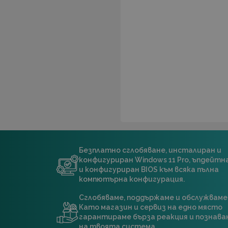
Безплатно сглобяване, инсталиран и
конфигуриран Windows 11 Pro, ъпдейт
и конфигуриран BIOS към всяка пълна
компютърна конфигурация.
Сглобяваме, поддържаме и обслужваме
Като магазин и сервиз на едно място
гарантираме бърза реакция и познава
на твоята система.