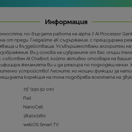
Информация
ността, по-бързата работа на alpha 7 AI Processor Gen8
а от преди. Гледайте 4K съдържание, с прецизирана ре
тляваща и въздействаща. Усъвършенствани алгоритми на
изображения. Въз основа на избраните от вас опции те
с собствен AI Chatbot, който активно отговаря на ваши
ифицира желанията ви и да реагира по подходящ начин. 
нително устройство! Лесните, но мощни функции за натис
ецизната корекция на тона подобрява яснотата на звук
75" (190.50 cm)
Flat
NanoCell
3840x2160
webOS Smart TV