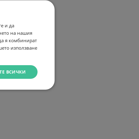
е и да
нето на нашия
 да я комбинират
ашето използване
ТЕ ВСИЧКИ