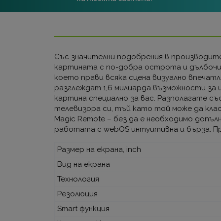
Със значителни подобрения в производител
картината с по-добра острота и дълбочин
което прави всяка сцена визуално впеча
разглеждат 1,6 милиарда възможности за 
картина специално за вас. Разполагате съ
телевизора си, тъй като той може да клас
Magic Remote – без да е необходимо допъл
работата с webOS интуитивна и бърза. Пр
Размер на екрана, inch
Вид на екрана
Технология
Резолюция
Smart функция