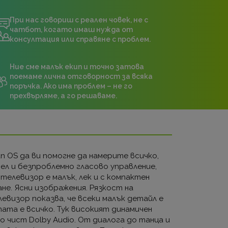
При нас говориш с реален човек, не с
чатбот, когато имаш нужда от
консултация или справяне с проблем.
Ние сме малък екип и точно затова
поемаме лична отговорност за всяка
поръчка. Ако има проблем – не го
прехвърляме, а го решаваме.
n OS да ви помогне да намерите всичко,
сел и безпроблемно гласово управление,
телевизор е малък, лек и с компактен
не. Ясни изображения. Рязкост на
евизор показва, че всеки малък детайл е
ата е всичко. Тук високият динамичен
о чист Dolby Audio. От диалога до танца и