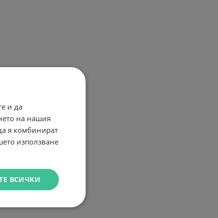
е и да
нето на нашия
 да я комбинират
ашето използване
ТЕ ВСИЧКИ