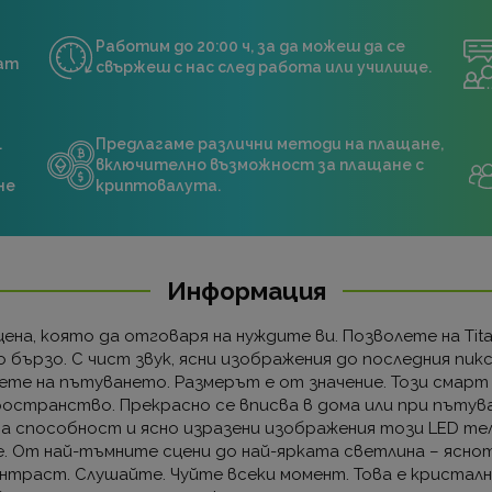
Работим до 20:00 ч, за да можеш да се
нат
свържеш с нас след работа или училище.
.
Предлагаме различни методи на плащане,
включително възможност за плащане с
не
криптовалута.
Информация
а, която да отговаря на нуждите ви. Позволете на Tita
о бързо. С чист звук, ясни изображения до последния пик
ете на пътуването. Размерът е от значение. Този смарт 
пространство. Прекрасно се вписва в дома или при пътува
лна способност и ясно изразени изображения този LED тел
е. От най-тъмните сцени до най-ярката светлина – яснот
нтраст. Слушайте. Чуйте всеки момент. Това е кристалн