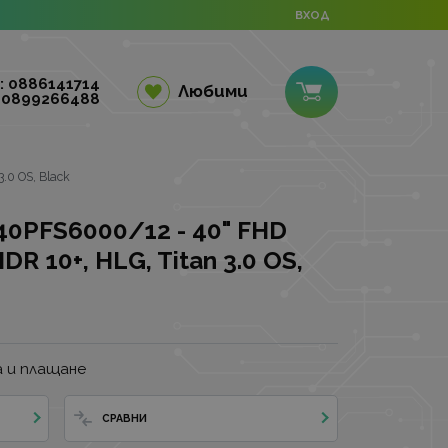
ВХОД
: 0886141714
Любими
 0899266488
.0 OS, Black
 40PFS6000/12 - 40" FHD
R 10+, HLG, Titan 3.0 OS,
 и плащане
СРАВНИ