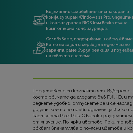
Безплатно сглобяване, инсталиран и
конфигуриран Windows 11 Pro, ъпдейт
и конфигуриран BIOS към всяка пълна
компютърна конфигурация.
Сглобяваме, поддържаме и обслужваме
Като магазин и сервиз на едно място
гарантираме бърза реакция и познава
на твоята система.
Представете си компактност. Изберете цен
което обичате да гледате във Full HD, и т
седнете удобно, отпуснете се и се наслад
дизайн, което го прави идеален за всяко 
картината Pixel Plus. С висока разделите
от значение. По-ярки цветове. Ярки тонов
обхват впечатлява с по-ясни цветове и ко