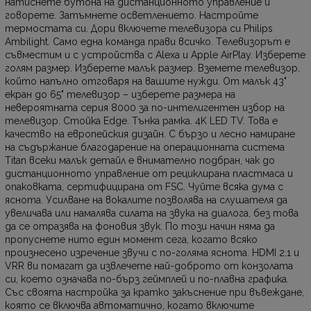
натиснете бутона на дистанционното управление и
говорете. Затъмнете осветлението. Настройте
термостата си. Дори включете телевизора си Philips
Ambilight. Само една команда прави всичко. Tелевизорът е
съвместим и с устройства с Alexa и Apple AirPlay. Изберете
голям размер. Изберете малък размер. Вземете телевизор,
който напълно отговаря на вашите нужди. От малък 43"
екран до 65" телевизор – изберете размера на
невероятната серия 8000 за по-интелигентен избор на
телевизор. Стойка Edge. Тънка рамка. 4K LED TV. Това е
качество на европейския дизайн. С бързо и лесно намиране
на съдържание благодарение на операционната система
Titan всеки малък детайл е внимателно подбран, чак до
дистанционното управление от рециклирана пластмаса и
опаковката, сертифицирана от FSC. Чуйте всяка дума с
яснота. Усилване на вокалите позволява на слушателя да
увеличава или намалява силата на звука на диалога, без това
да се отразява на фоновия звук. По този начин няма да
пропуснете нито един момент сега, когато всяко
произнесено изречение звучи с по-голяма яснота. HDMI 2.1 и
VRR ви помагат да извлечете най-доброто от конзолата
си, което означава по-бърз геймплей и по-плавна графика.
Със своята настройка за кратко закъснение при въвеждане,
която се включва автоматично, когато включите