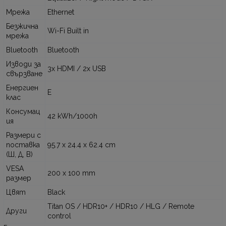
Мрежа
Ethernet
Безжична
Wi-Fi Built in
мрежа
Bluetooth
Bluetooth
Изводи за
3x HDMI / 2x USB
свързване
Енергиен
E
клас
Консумац
42 kWh/1000h
ия
Размери с
поставка
95.7 x 24.4 x 62.4 cm
(Ш, Д, В)
VESA
200 x 100 mm
размер
Цвят
Black
Titan OS / HDR10+ / HDR10 / HLG / Remote
Други
control