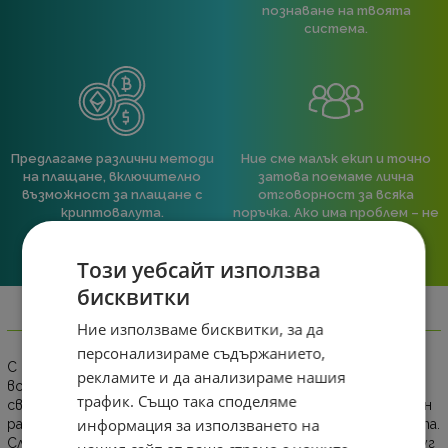
познаване на твоята
система.
Предлагаме различни методи
Ние сме малък екип и точно
на плащане, включително
затова поемаме лична
възможност за плащане с
отговорност за всяка
криптовалута.
поръчка. Ако има проблем – не
го прехвърляме, а го
решаваме.
Този уебсайт използва
бисквитки
Информация
Ние използваме бисквитки, за да
персонализираме съдържанието,
С вградените светодиодни светлини, които реагират на
рекламите и да анализираме нашия
всяка сцена, Ambilight ви потапя в ореол от цветна
трафик. Също така споделяме
светлина. Всичките ви развлечения се разпростират извън
информация за използването на
рамките на екрана, за да ви въвлекат по-дълбоко в момента.
След като веднъж го изпитате, никога няма да искате друг