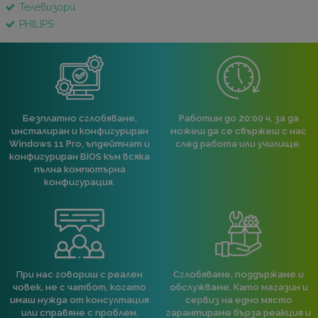
Телевизори
PHILIPS
Безплатно сглобяване,
Работим до 20:00 ч, за да
инсталиран и конфигуриран
можеш да се свържеш с нас
Windows 11 Pro, ъпдейтнат и
след работа или училище.
конфигуриран BIOS към всяка
пълна компютърна
конфигурация.
При нас говориш с реален
Сглобяваме, поддържаме и
човек, не с чатбот, когато
обслужваме. Като магазин и
имаш нужда от консултация
сервиз на едно място
или справяне с проблем.
гарантираме бърза реакция и