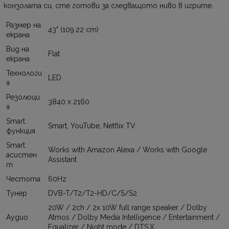
конзолата си, сте готови за следващото ниво в игрите.
Размер на
43" (109.22 cm)
екрана
Вид на
Flat
екрана
Технологи
LED
я
Резолюци
3840 x 2160
я
Smart
Smart, YouTube, Netflix TV
функция
Smart
Works with Amazon Alexa / Works with Google
асистен
Assistant
т
Честота
60Hz
Тунер
DVB-T/T2/T2-HD/C/S/S2
20W / 2ch / 2x 10W full range speaker / Dolby
Аудио
Atmos / Dolby Media Intelligence / Entertainment /
Equalizer / Night mode / DTS:X