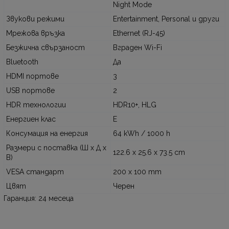
Night Mode
Звукови режими
Entertainment, Personal и други
Мрежова връзка
Ethernet (RJ-45)
Безжична свързаност
Вграден Wi-Fi
Bluetooth
Да
HDMI портове
3
USB портове
2
HDR технологии
HDR10+, HLG
Енергиен клас
E
Консумация на енергия
64 kWh / 1000 h
Размери с поставка (Ш x Д x
122.6 x 25.6 x 73.5 cm
В)
VESA стандарт
200 x 100 mm
Цвят
Черен
Гаранция: 24 месеца