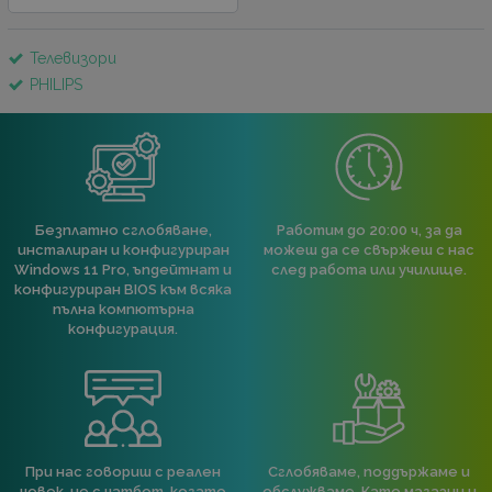
Телевизори
PHILIPS
Безплатно сглобяване,
Работим до 20:00 ч, за да
инсталиран и конфигуриран
можеш да се свържеш с нас
Windows 11 Pro, ъпдейтнат и
след работа или училище.
конфигуриран BIOS към всяка
пълна компютърна
конфигурация.
При нас говориш с реален
Сглобяваме, поддържаме и
човек, не с чатбот, когато
обслужваме. Като магазин и