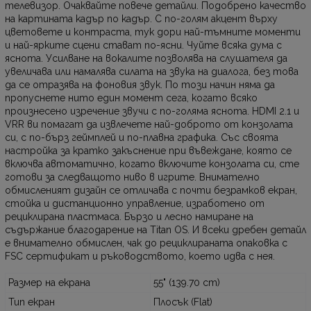
телевизор. Очаквайте повече детайли. Подобрено качество
на картината кадър по кадър. С по-голям акцент върху
цветовете и контраста, тук дори най-тъмните моменти
и най-ярките сцени стават по-ясни. Чуйте всяка дума с
яснота. Усилване на вокалите позволява на слушателя да
увеличава или намалява силата на звука на диалога, без това
да се отразява на фоновия звук. По този начин няма да
пропуснете нито един момент сега, когато всяко
произнесено изречение звучи с по-голяма яснота. HDMI 2.1 и
VRR ви помагат да извлечете най-доброто от конзолата
си, с по-бърз геймплей и по-плавна графика. Със своята
настройка за кратко закъснение при въвеждане, която се
включва автоматично, когато включите конзолата си, сте
готови за следващото ниво в игрите. Внимателно
обмисленият дизайн се отличава с почти безрамков екран,
стойка и дистанционно управление, изработено от
рециклирана пластмаса. Бързо и лесно намиране на
съдържание благодарение на Titan OS. И всеки дребен детайл
е внимателно обмислен, чак до рециклираната опаковка с
FSC сертификат и ръководството, което идва с нея.
Размер на екрана
55" (139.70 cm)
Тип екран
Плосък (Flat)