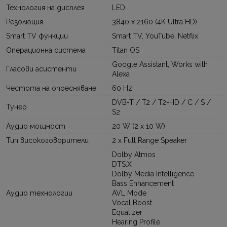
Технология на дисплея
LED
Резолюция
3840 x 2160 (4K Ultra HD)
Smart TV функции
Smart TV, YouTube, Netflix
Операционна система
Titan OS
Google Assistant, Works with
Гласови асистенти
Alexa
Честота на опресняване
60 Hz
DVB-T / T2 / T2-HD / C / S /
Тунер
S2
Аудио мощност
20 W (2 x 10 W)
Тип високоговорители
2 x Full Range Speaker
Dolby Atmos
DTS:X
Dolby Media Intelligence
Bass Enhancement
Аудио технологии
AVL Mode
Vocal Boost
Equalizer
Hearing Profile