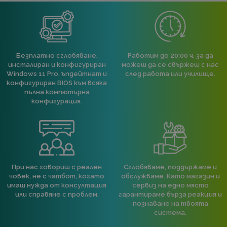
Безплатно сглобяване,
Работим до 20:00 ч, за да
инсталиран и конфигуриран
можеш да се свържеш с нас
Windows 11 Pro, ъпдейтнат и
след работа или училище.
конфигуриран BIOS към всяка
пълна компютърна
конфигурация.
При нас говориш с реален
Сглобяваме, поддържаме и
човек, не с чатбот, когато
обслужваме. Като магазин и
имаш нужда от консултация
сервиз на едно място
или справяне с проблем.
гарантираме бърза реакция и
познаване на твоята
система.