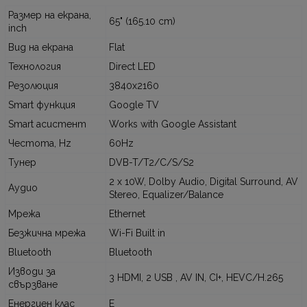
Размер на екрана,
65" (165.10 cm)
inch
Вид на екрана
Flat
Технология
Direct LED
Резолюция
3840x2160
Smart функция
Google TV
Smart асистент
Works with Google Assistant
Честота, Hz
60Hz
Тунер
DVB-T/T2/C/S/S2
2 x 10W, Dolby Audio, Digital Surround, AV
Аудио
Stereo, Equalizer/Balance
Мрежа
Ethernet
Безжична мрежа
Wi-Fi Built in
Bluetooth
Bluetooth
Изводи за
3 HDMI, 2 USB , AV IN, CI+, HEVC/H.265
свързване
Енергиен клас
E