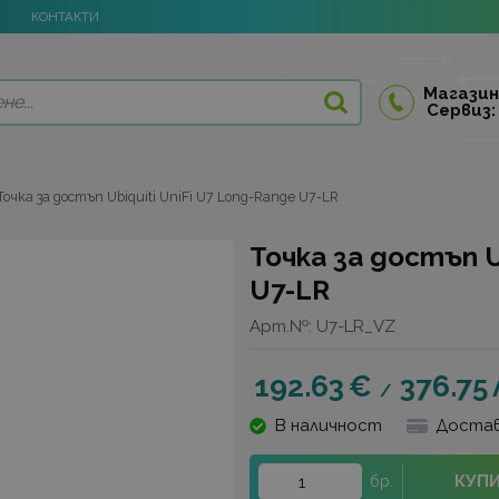
КОНТАКТИ
Магазин
Сервиз:
Точка за достъп Ubiquiti UniFi U7 Long-Range U7-LR
Точка за достъп U
U7-LR
Арт.№:
U7-LR_VZ
192.63
€
376.75
/
В наличност
Достав
КУП
бр.