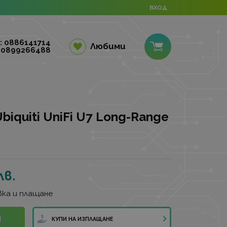
ВХОД
: 0886141714
Любими
 0899266488
biquiti UniFi U7 Long-Range
лв.
ка и плащане
И
КУПИ НА ИЗПЛАЩАНЕ