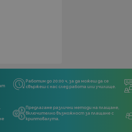
Работим до 20:00 ч, за да можеш да се
нат
свържеш с нас след работа или училище.
.
Предлагаме различни методи на плащане,
включително възможност за плащане с
не
криптовалута.