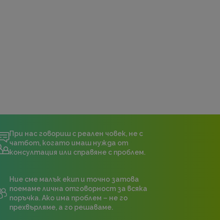
При нас говориш с реален човек, не с
чатбот, когато имаш нужда от
консултация или справяне с проблем.
Ние сме малък екип и точно затова
поемаме лична отговорност за всяка
поръчка. Ако има проблем – не го
прехвърляме, а го решаваме.