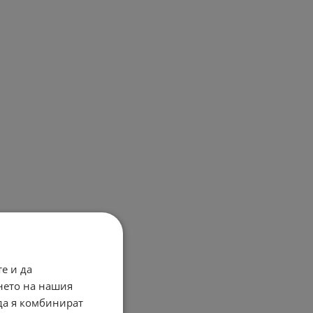
е и да
нето на нашия
 да я комбинират