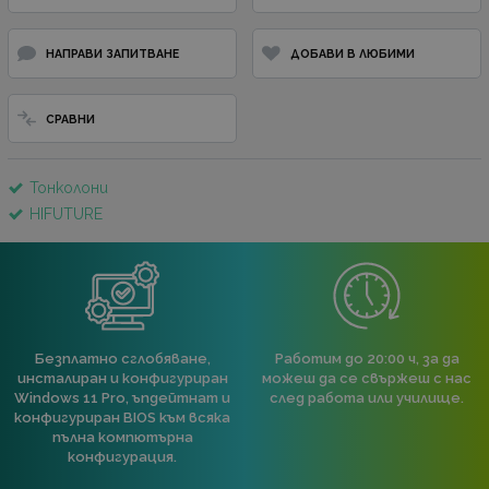
НАПРАВИ ЗАПИТВАНЕ
ДОБАВИ В ЛЮБИМИ
СРАВНИ
Тонколони
HIFUTURE
Безплатно сглобяване,
Работим до 20:00 ч, за да
инсталиран и конфигуриран
можеш да се свържеш с нас
Windows 11 Pro, ъпдейтнат и
след работа или училище.
конфигуриран BIOS към всяка
пълна компютърна
конфигурация.