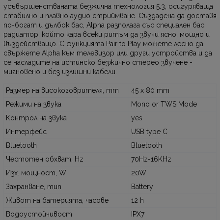
усъвършенстваната безжична технология 5.3, осигуряваща
стабилно и плавно аудио стриймване. Създадена да доставя
по-богат и дълбок бас, Alpha разполага със специален бас
радиатор, който кара всеки ритъм да звучи ясно, мощно и
въздействащо. С функцията Pair to Play можете лесно да
свържете Alpha към телевизор или други устройства и да
се насладите на истинско безжично стерео звучене -
мигновено и без излишни кабели.
Размер на високоговрителя, mm
45 x 80 mm
Режими на звука
Mono or TWS Mode
Контрол на звука
yes
Интерфейс
USB type C
Bluetooth
Bluetooth
Честотен обхват, Hz
70Hz-16KHz
Изх. мощност, W
20W
Захранване, тип
Battery
Живот на батерията, часове
12 h
Водоустойчивост
IPX7