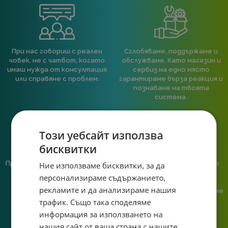
При нас говориш с реален
Сглобяваме, поддържаме и
човек, не с чатбот, когато
обслужваме. Като магазин и
имаш нужда от консултация
сервиз на едно място
или справяне с проблем.
гарантираме бърза реакция и
познаване на твоята
система.
Този уебсайт използва
бисквитки
Предлагаме различни методи
Ние сме малък екип и точно
Ние използваме бисквитки, за да
на плащане, включително
затова поемаме лична
персонализираме съдържанието,
възможност за плащане с
отговорност за всяка
рекламите и да анализираме нашия
криптовалута.
поръчка. Ако има проблем – не
го прехвърляме, а го
трафик. Също така споделяме
решаваме.
информация за използването на
нашия сайт от ваша страна с нашите