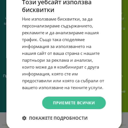
Този уебсайт използва
бисквитки
При нас говориш с реален
Сглобяваме, поддържаме и
Ние използваме бисквитки, за да
човек, не с чатбот, когато
обслужваме. Като магазин и
имаш нужда от консултация
сервиз на едно място
персонализираме съдържанието,
или справяне с проблем.
гарантираме бърза реакция и
рекламите и да анализираме нашия
познаване на твоята
трафик. Също така споделяме
система.
информация за използването на
нашия сайт от ваша страна с нашите
партньори за реклама и анализи,
които може да я комбинират с друга
информация, която сте им
Предлагаме различни методи
Ние сме малък екип и точно
предоставили или която са събрали от
на плащане, включително
затова поемаме лична
възможност за плащане с
отговорност за всяка
вашето използване на техните услуги.
криптовалута.
поръчка. Ако има проблем – не
го прехвърляме, а го
решаваме.
ПРИЕМЕТЕ ВСИЧКИ
ПОКАЖЕТЕ ПОДРОБНОСТИ
Информация