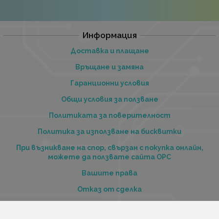
Информация
Доставка и плащане
Връщане и замяна
Гаранционни условия
Общи условия за ползване
Политиката за поверителност
Политика за използване на бисквитки
При възникване на спор, свързан с покупка онлайн,
можете да ползвате сайта ОРС
Вашите права
Отказ от сделка
За нас