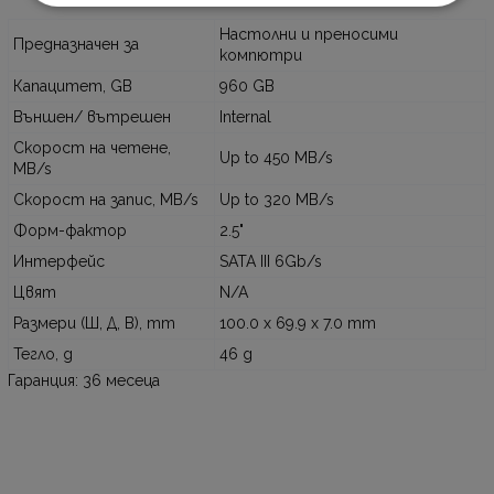
Настолни и преносими
Предназначен за
компютри
Капацитет, GB
960 GB
Външен/ вътрешен
Internal
Скорост на четене,
Up to 450 MB/s
MB/s
Скорост на запис, MB/s
Up to 320 MB/s
Форм-фактор
2.5"
Интерфейс
SATA III 6Gb/s
Цвят
N/A
Размери (Ш, Д, В), mm
100.0 x 69.9 x 7.0 mm
Тегло, g
46 g
Гаранция: 36 месеца