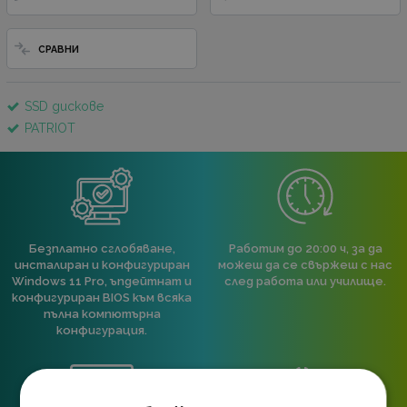
СРАВНИ
SSD дискове
PATRIOT
Безплатно сглобяване,
Работим до 20:00 ч, за да
инсталиран и конфигуриран
можеш да се свържеш с нас
Windows 11 Pro, ъпдейтнат и
след работа или училище.
конфигуриран BIOS към всяка
пълна компютърна
конфигурация.