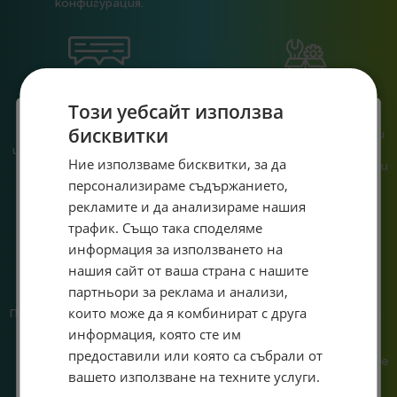
конфигурация.
Този уебсайт използва
При нас говориш с реален
Сглобяваме, поддържаме и
бисквитки
човек, не с чатбот, когато
обслужваме. Като магазин и
имаш нужда от консултация
сервиз на едно място
Специален подарък за
Ние използваме бисквитки, за да
или справяне с проблем.
гарантираме бърза реакция и
познаване на твоята
персонализираме съдържанието,
теб!
система.
рекламите и да анализираме нашия
Абонирай се за ексклузивни седмични оферти и
трафик. Също така споделяме
специални предложения само за теб като
информация за използването на
въведеш само email адрес и получи отстъпка от
нашия сайт от ваша страна с нашите
първата ти поръчка.
партньори за реклама и анализи,
Email
които може да я комбинират с друга
Предлагаме различни методи
Ние сме малък екип и точно
на плащане, включително
затова поемаме лична
информация, която сте им
възможност за плащане с
отговорност за всяка
предоставили или която са събрали от
криптовалута.
поръчка. Ако има проблем – не
Абонирам се
вашето използване на техните услуги.
го прехвърляме, а го
решаваме.