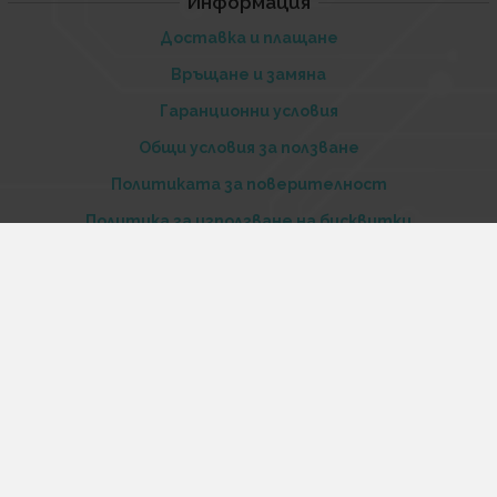
Информация
Доставка и плащане
Връщане и замяна
Гаранционни условия
Общи условия за ползване
Политиката за поверителност
Политика за използване на бисквитки
При възникване на спор, свързан с покупка онлайн,
можете да ползвате сайта ОРС
Вашите права
Отказ от сделка
За нас
Купи стоки и услуги на изплащане с tbi bank
Услуги