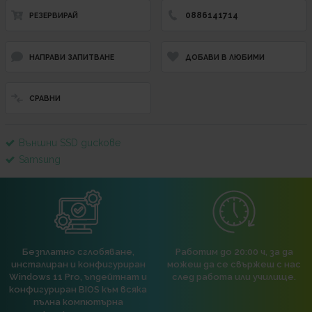
0886141714
РЕЗЕРВИРАЙ
НАПРАВИ ЗАПИТВАНЕ
ДОБАВИ В ЛЮБИМИ
СРАВНИ
Външни SSD дискове
Samsung
Безплатно сглобяване,
Работим до 20:00 ч, за да
инсталиран и конфигуриран
можеш да се свържеш с нас
Windows 11 Pro, ъпдейтнат и
след работа или училище.
конфигуриран BIOS към всяка
пълна компютърна