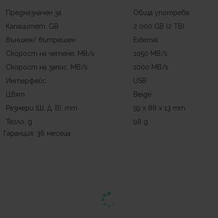
Предназначен за
Обща употреба
Капацитет, GB
2 000 GB (2 TB)
Външен/ вътрешен
External
Скорост на четене, MB/s
1050 MB/s
Скорост на запис, MB/s
1000 MB/s
Интерфейс
USB
Цвят
Beige
Размери (Ш, Д, В), mm
59 x 88 x 13 mm
Тегло, g
98 g
Гаранция: 36 месеца