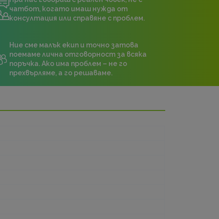
чатбот, когато имаш нужда от
консултация или справяне с проблем.
Ние сме малък екип и точно затова
поемаме лична отговорност за всяка
поръчка. Ако има проблем – не го
прехвърляме, а го решаваме.