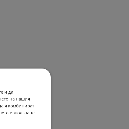
е и да
нето на нашия
 да я комбинират
ашето използване