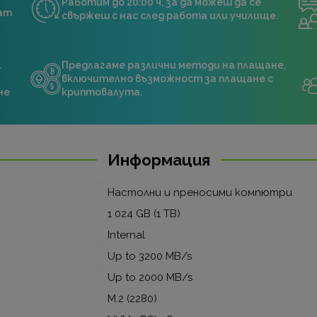
Работим до 20:00 ч, за да можеш да се
нат
свържеш с нас след работа или училище.
.
Предлагаме различни методи на плащане,
включително възможност за плащане с
не
криптовалута.
Информация
Настолни и преносими компютри
1 024 GB (1 TB)
Internal
Up to 3200 MB/s
Up to 2000 MB/s
M.2 (2280)