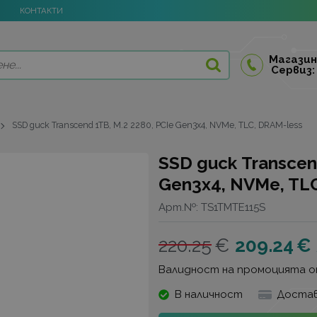
КОНТАКТИ
Магазин
Сервиз:
SSD диск Transcend 1TB, M.2 2280, PCIe Gen3x4, NVMe, TLC, DRAM-less
SSD диск Transcen
Gen3x4, NVMe, TL
Арт.№:
TS1TMTE115S
220.25
€
209.24
€
Валидност на промоцията 
В наличност
Достав