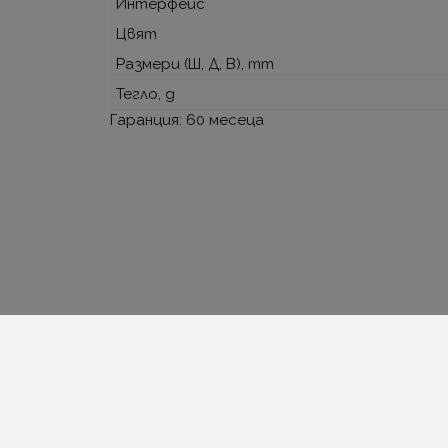
Интерфейс
Цвят
Размери (Ш, Д, В), mm
Тегло, g
Гаранция: 60 месеца