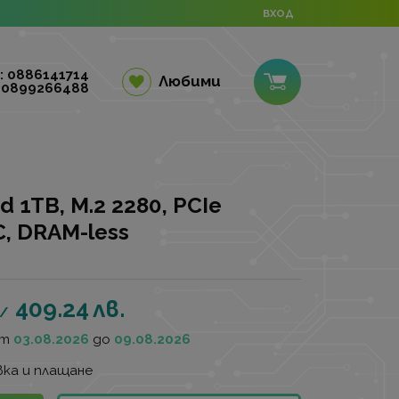
ВХОД
: 0886141714
Любими
 0899266488
d 1TB, M.2 2280, PCIe
C, DRAM-less
409.24
лв.
/
от
03.08.2026
до
09.08.2026
ка и плащане