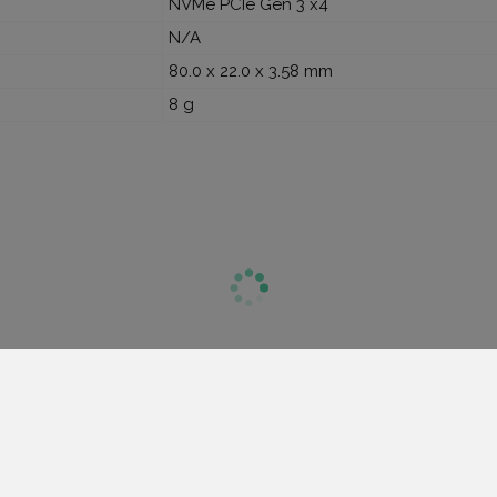
NVMe PCIe Gen 3 x4
N/A
80.0 x 22.0 x 3.58 mm
8 g