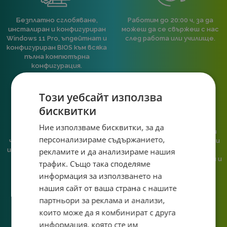
Безплатно сглобяване,
Работим до 20:00 ч, за да
инсталиран и конфигуриран
можеш да се свържеш с нас
Windows 11 Pro, ъпдейтнат и
след работа или училище.
конфигуриран BIOS към всяка
пълна компютърна
конфигурация.
Този уебсайт използва
бисквитки
Ние използваме бисквитки, за да
При нас говориш с реален
Сглобяваме, поддържаме и
персонализираме съдържанието,
човек, не с чатбот, когато
обслужваме. Като магазин и
имаш нужда от консултация
сервиз на едно място
рекламите и да анализираме нашия
или справяне с проблем.
гарантираме бърза реакция и
трафик. Също така споделяме
познаване на твоята
информация за използването на
система.
нашия сайт от ваша страна с нашите
партньори за реклама и анализи,
които може да я комбинират с друга
информация, която сте им