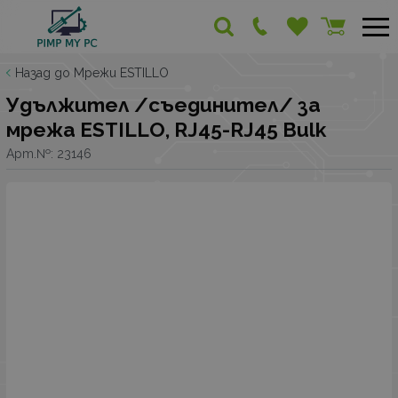
Назад до Мрежи ESTILLO
Удължител /съединител/ за
мрежа ESTILLO, RJ45-RJ45 Bulk
Арт.№:
23146