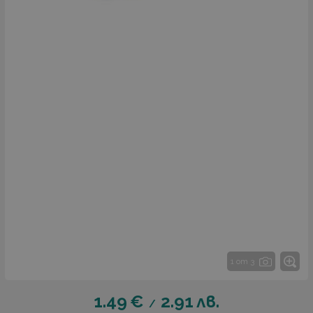
1 от 3
1.49
€
2.91
лв.
/