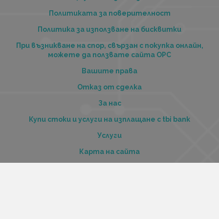
Политиката за поверителност
Политика за използване на бисквитки
При възникване на спор, свързан с покупка онлайн,
можете да ползвате сайта ОРС
Вашите права
Отказ от сделка
За нас
Купи стоки и услуги на изплащане с tbi bank
Услуги
Карта на сайта
Контакти
Контакти
„Къстъм диджитал“ ООД