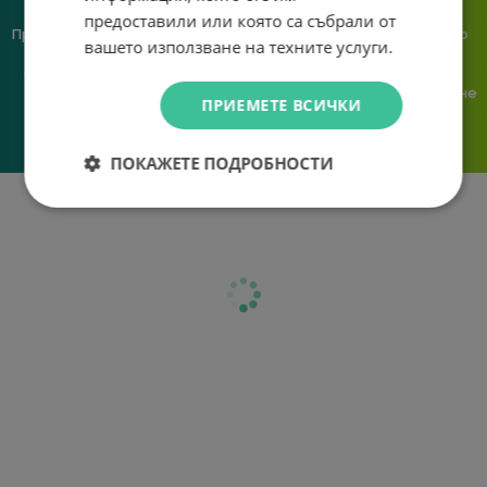
предоставили или която са събрали от
Предлагаме различни методи
Ние сме малък екип и точно
вашето използване на техните услуги.
на плащане, включително
затова поемаме лична
възможност за плащане с
отговорност за всяка
криптовалута.
поръчка. Ако има проблем – не
ПРИЕМЕТЕ ВСИЧКИ
го прехвърляме, а го
решаваме.
ПОКАЖЕТЕ ПОДРОБНОСТИ