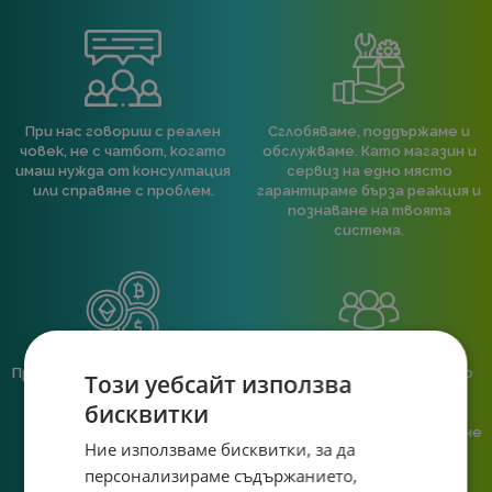
При нас говориш с реален
Сглобяваме, поддържаме и
човек, не с чатбот, когато
обслужваме. Като магазин и
имаш нужда от консултация
сервиз на едно място
или справяне с проблем.
гарантираме бърза реакция и
познаване на твоята
система.
Предлагаме различни методи
Ние сме малък екип и точно
Този уебсайт използва
на плащане, включително
затова поемаме лична
бисквитки
възможност за плащане с
отговорност за всяка
криптовалута.
поръчка. Ако има проблем – не
Ние използваме бисквитки, за да
го прехвърляме, а го
решаваме.
персонализираме съдържанието,