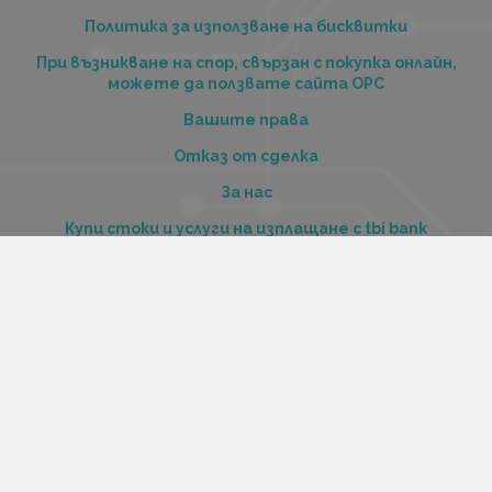
Политика за използване на бисквитки
При възникване на спор, свързан с покупка онлайн,
можете да ползвате сайта ОРС
Вашите права
Отказ от сделка
За нас
Купи стоки и услуги на изплащане с tbi bank
Услуги
Карта на сайта
Контакти
Контакти
„Къстъм диджитал“ ООД
ЕИК 206516520