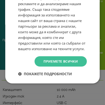
или справяне с проблем.
гарантираме бърза реакция и
рекламите и да анализираме нашия
познаване на твоята
трафик. Също така споделяме
система.
информация за използването на
нашия сайт от ваша страна с нашите
партньори за реклама и анализи,
които може да я комбинират с друга
информация, която сте им
Предлагаме различни методи
Ние сме малък екип и точно
предоставили или която са събрали от
на плащане, включително
затова поемаме лична
вашето използване на техните услуги.
възможност за плащане с
отговорност за всяка
криптовалута.
поръчка. Ако има проблем – не
го прехвърляме, а го
ПРИЕМЕТЕ ВСИЧКИ
решаваме.
ПОКАЖЕТЕ ПОДРОБНОСТИ
Информация
Капацитет
10 000 mAh
Изходен ток
2.4 A
Интерфейс
USB-C