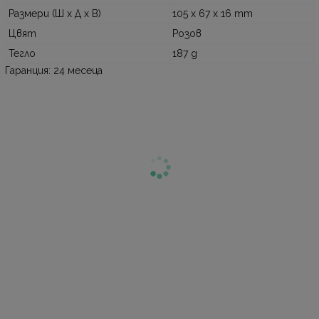
Размери (Ш x Д x В)
105 x 67 x 16 mm
Цвят
Розов
Тегло
187 g
Гаранция: 24 месеца