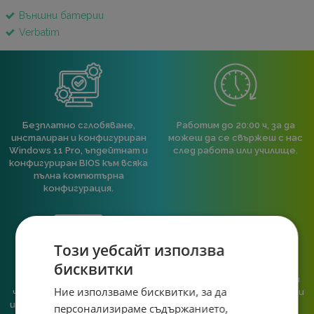
Външни батерии
Verbatim
Безплатно сглобяване,
Работим до 20:00 ч, за да
инсталиран и конфигуриран
можеш да се свържеш с нас
Windows 11 Pro, ъпдейтнат и
след работа или училище.
конфигуриран BIOS към всяка
пълна компютърна
конфигурация.
Този уебсайт използва
бисквитки
При нас говориш с реален
Сглобяваме, поддържаме и
Ние използваме бисквитки, за да
човек, не с чатбот, когато
обслужваме. Като магазин и
имаш нужда от консултация
сервиз на едно място
персонализираме съдържанието,