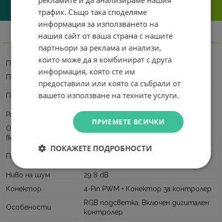
решаваме.
трафик. Също така споделяме
информация за използването на
нашия сайт от ваша страна с нашите
Информация
партньори за реклама и анализи,
които може да я комбинират с друга
Производител
Lian-Li
информация, която сте им
Продуктов код
G99.12CL1W3B.00
предоставили или която са събрали от
Охладител за кутия (Комплект 3
вашето използване на техните услуги.
Приложение
броя)
Размери
120 x 120 x 28 mm
ПРИЕМЕТЕ ВСИЧКИ
Обороти на
250 - 2200 RPM
вентилатора
ПОКАЖЕТЕ ПОДРОБНОСТИ
131.44 m³/h (приблизително 77.36
Поток на въздуха
CFM)
Ниво на шум
29.8 dB
Конектор
4-Pin PWM + Конектор за контролер
RGB подсветка, Включен дигитален
Особености
контролер