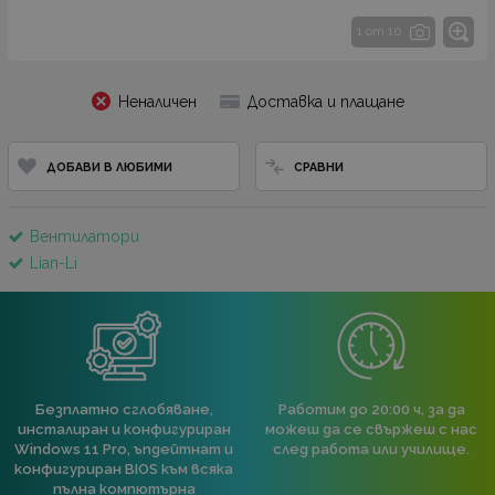
1 от 10
Неналичен
Доставка и плащане
ДОБАВИ В ЛЮБИМИ
СРАВНИ
Вентилатори
Lian-Li
Безплатно сглобяване,
Работим до 20:00 ч, за да
инсталиран и конфигуриран
можеш да се свържеш с нас
Windows 11 Pro, ъпдейтнат и
след работа или училище.
конфигуриран BIOS към всяка
пълна компютърна