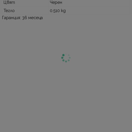
Цвят
Черен
Тегло
0.510 kg
Гаранция: 36 месеца