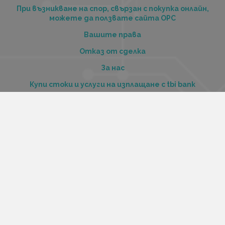
При възникване на спор, свързан с покупка онлайн,
можете да ползвате сайта ОРС
Вашите права
Отказ от сделка
За нас
Купи стоки и услуги на изплащане с tbi bank
Услуги
Карта на сайта
Контакти
Контакти
„Къстъм диджитал“ ООД
ЕИК 206516520
Адрес:
Варна, ул. Георги Бенковски 70