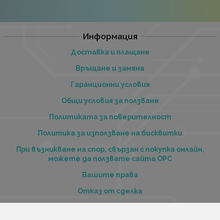
Информация
Доставка и плащане
Връщане и замяна
Гаранционни условия
Общи условия за ползване
Политиката за поверителност
Политика за използване на бисквитки
При възникване на спор, свързан с покупка онлайн,
можете да ползвате сайта ОРС
Вашите права
Отказ от сделка
За нас