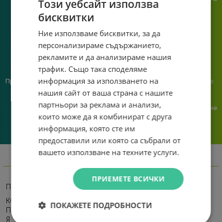
Този уебсайт използва
познаване на твоята
бисквитки
система.
Ние използваме бисквитки, за да
персонализираме съдържанието,
рекламите и да анализираме нашия
трафик. Също така споделяме
информация за използването на
Предлагаме различни методи
Ние сме малък екип и точно
на плащане, включително
затова поемаме лична
нашия сайт от ваша страна с нашите
възможност за плащане с
отговорност за всяка
партньори за реклама и анализи,
криптовалута.
поръчка. Ако има проблем – не
които може да я комбинират с друга
го прехвърляме, а го
решаваме.
информация, която сте им
предоставили или която са събрали от
вашето използване на техните услуги.
Информация
ПРИЕМЕТЕ ВСИЧКИ
ПРОИЗВОДИТЕЛ
Vention
КОД НА
ПОКАЖЕТЕ ПОДРОБНОСТИ
ПРОИЗВОДИТЕЛ
CKOHB
Я