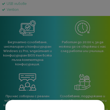
USB хъбове
Vention
Безплатно сглобяване,
Работим до 20:00 ч, за да
инсталиран и конфигуриран
можеш да се свържеш с нас
Windows 11 Pro, ъпдейтнат и
след работа или училище.
конфигуриран BIOS към всяка
пълна компютърна
конфигурация.
При нас говориш с реален
Сглобяваме, поддържаме и
човек, не с чатбот, когато
обслужваме. Като магазин и
имаш нужда от консултация
сервиз на едно място
или справяне с проблем.
гарантираме бърза реакция и